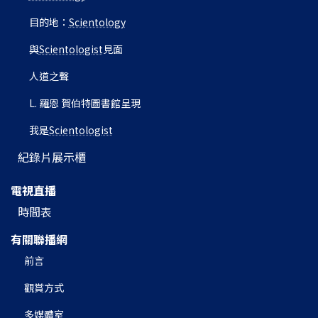
目的地：
Scientology
與
Scientologist
見面
人道之聲
L. 羅恩 賀伯特圖書館呈現
我是
Scientologist
紀錄片展示櫃
電視直播
時間表
有關聯播網
前言
觀賞方式
多媒體室