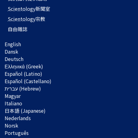
Scientology
新聞室
Scientology
宗教
自由雜誌
English
Dansk
Deutsch
Ελληνικά (Greek)
Español (Latino)
Español (Castellano)
Magyar
Italiano
日本語 (Japanese)
Nederlands
Norsk
Português