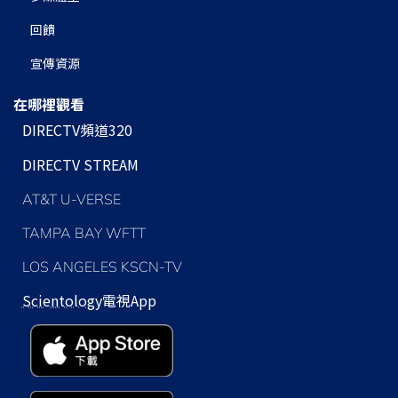
回饋
宣傳資源
在哪裡觀看
DIRECTV頻道320
DIRECTV STREAM
AT&T U-VERSE
TAMPA BAY WFTT
LOS ANGELES KSCN-TV
Scientology
電視App