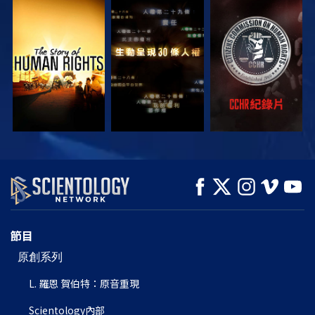
觀看
觀看
觀看
觀看
觀看
探索系列節目
節目
原創系列
L. 羅恩 賀伯特：原音重現
Scientology
內部