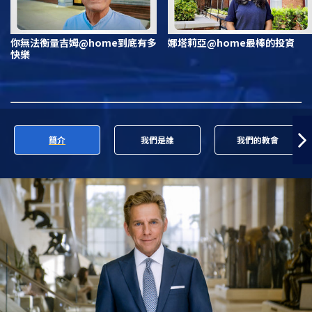
你無法衡量吉姆@home到底有多
娜塔莉亞@home最棒的投資
快樂
簡介
我們是誰
我們的教會