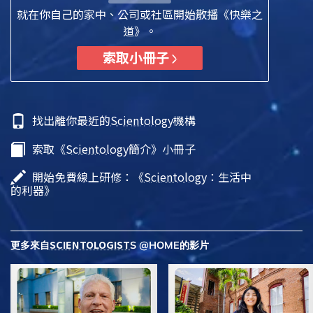
就在你自己的家中、公司或社區開始散播《快樂之
道》。
索取小冊子
找出離你最近的
Scientology
機構
索取《
Scientology
簡介》小冊子
開始免費線上研修：《
Scientology
：生活中
的利器》
SCIENTOLOGIST
更多來自
S @HOME的影片