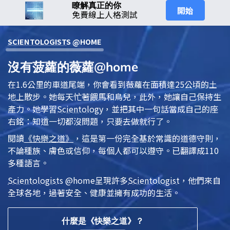
瞭解真正的你
開始
免費線上人格測試
SCIENTOLOGIST
S @HOME
沒有菠蘿的薇蘿@home
在1.6公里的車道尾端，你會看到薇蘿在面積達25公頃的土
地上散步。她每天忙著餵馬和鳥兒，此外，她讓自己保持生
產力。她學習
Scientology
，並把其中一句話當成自己的座
右銘：知道一切都沒問題，只要去做就行了。
閱讀
《快樂之道》
，這是第一份完全基於常識的道德守則，
不論種族、膚色或信仰，每個人都可以遵守。已翻譯成110
多種語言。
Scientologist
s @home
呈現許多
Scientologist
，他們來自
全球各地，過著安全、健康並擁有成功的生活。
什麼是《快樂之道》？