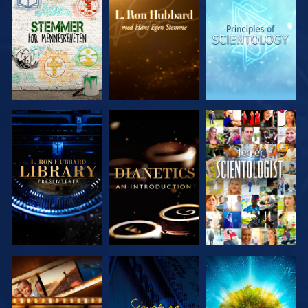
UTFORSK
UTFORSK
UTFORSK
SERIEN
SERIEN
SERIEN
UTFORSK
UTFORSK
SE
SERIEN
SERIEN
UTFORSK
SE
UTFORSK