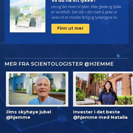
Vil du ha litt lykke?
Les og del
Veien til lykke
. Ekte glede og lykke
er verdifullt. Det står i din makt å peke ut
veien til et mindre farlig og lykkeligere liv.
Finn ut mer
MER FRA SCIENTOLOGISTER @HJEMME
Jims skyhøye jubel
Invester i det beste
@hjemme
@hjemme med Natalia