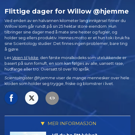
Flittige dager for Willow @hjemme
Ved enden av en halvannen kilometer lang innkjørsel finner du
Willow som går rundt på sin 25 hektar store eiendom. Hun
tilbringer sine dager med å mate sine hester og fugler, og
holder seg ellers produktiv. Hennes motto er et hun tok i bruk fra
sine Scientology studier: Det finnes ingen problemer, bare ting
å gjøre.
Les
Veien til lykke
, den første moralkodeks som utelukkende er
basert på sunn fornuft, en som kan følges av alle, uansett rase,
hudfarge eller tro. Oversatt til over 110 språk.
Scientologister @hjemme
viser de mange mennesker over hele
kloden som holder seg trygge, friske og blomstrer i livet.
MER INFORMASJON