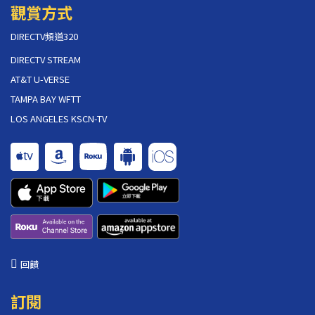
觀賞方式
DIRECTV頻道320
DIRECTV STREAM
AT&T U-VERSE
TAMPA BAY WFTT
LOS ANGELES KSCN-TV
回饋
訂閱