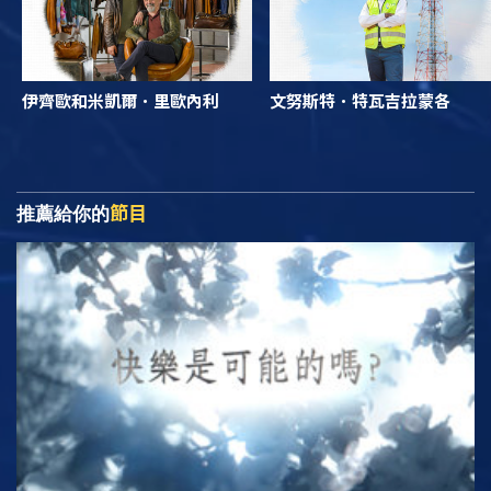
伊齊歐和米凱爾．里歐內利
文努斯特．特瓦吉拉蒙各
節目
推薦給你的