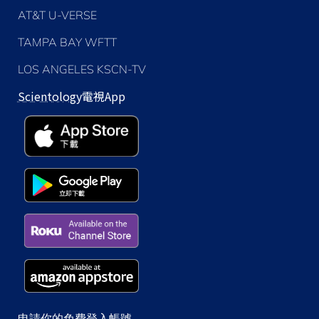
AT&T U-VERSE
TAMPA BAY WFTT
LOS ANGELES KSCN-TV
Scientology
電視App
申請你的免費登入帳號