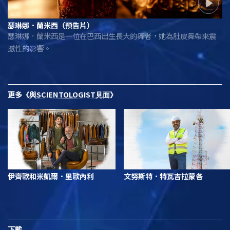
瑟琳娜．蘭米西（預告片）
瑟琳娜．蘭米西是一位在巴西出生長大的舞者，她為肚皮舞帶來震
撼性的影響。
更多
SCIENTOLOGIST
《與
見面》
伊齊歐和米凱爾．里歐內利
文努斯特．特瓦吉拉蒙各
下載