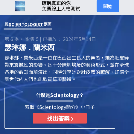
瞭解真正的你
開始
免費線上人格測試
與
SCIENTOLOGIST
見面
第 6 季， 影集 5 | 已播放： 2024年5月14日
瑟琳娜．蘭米西
瑟琳娜．蘭米西是一位在巴西出生長大的舞者，她為肚皮舞
帶來震撼性的影響。她十分瞭解埃及的藝術形式，並在全球
各地的觀眾面前演出，同時分享她對肚皮舞的瞭解，好讓全
新世代的人們也能欣賞這項藝術。
Scientology
什麼是
？
索取《
Scientology
簡介》小冊子
找出答案