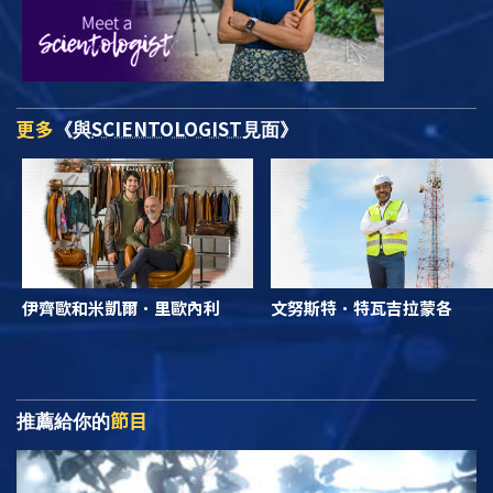
更多
SCIENTOLOGIST
《與
見面》
伊齊歐和米凱爾．里歐內利
文努斯特．特瓦吉拉蒙各
節目
推薦給你的