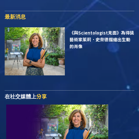
最新消息
《與
Scientologist
見面》為得獎
藝術家茱莉．史奈德描繪出生動
的肖像
分享
在社交媒體上