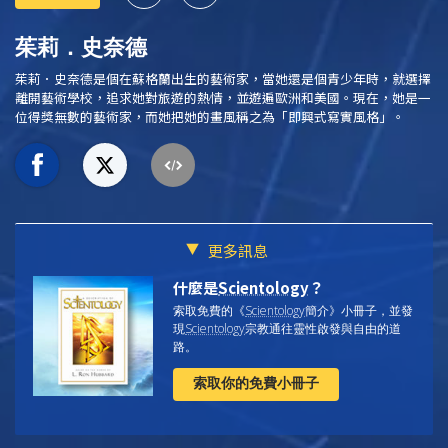
茱莉．史奈德
茱莉．史奈德是個在蘇格蘭出生的藝術家，當她還是個青少年時，就選擇
離開藝術學校，追求她對旅遊的熱情，並遊遍歐洲和美國。現在，她是一
位得獎無數的藝術家，而她把她的畫風稱之為「即興式寫實風格」。
更多訊息
什麼是
Scientology
？
索取免費的《
Scientology
簡介》小冊子，
並發
現
Scientology
宗教通往靈性啟發與自由的道
路。
索取你的免費小冊子