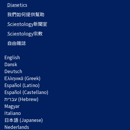
Dianetics
我們如何提供幫助
Scientology
新聞室
Scientology
宗教
自由雜誌
English
Dansk
Deutsch
Ελληνικά (Greek)
Español (Latino)
Español (Castellano)
Magyar
Italiano
日本語 (Japanese)
Nederlands