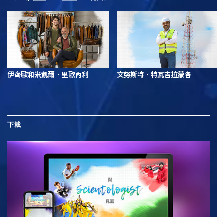
伊齊歐和米凱爾．里歐內利
文努斯特．特瓦吉拉蒙各
下載