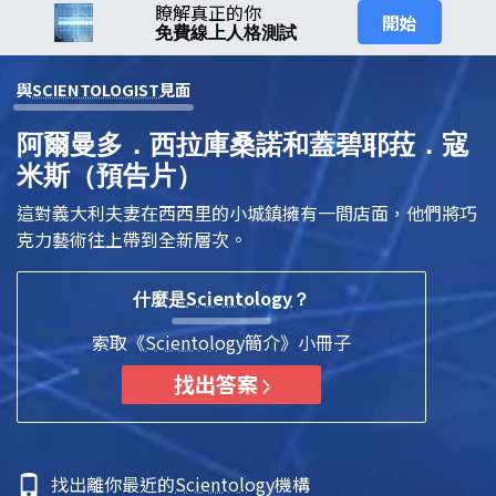
瞭解真正的你
開始
免費線上人格測試
與
SCIENTOLOGIST
見面
阿爾曼多．西拉庫桑諾和蓋碧耶菈．寇
米斯（預告片）
這對義大利夫妻在西西里的小城鎮擁有一間店面，他們將巧
克力藝術往上帶到全新層次。
Scientology
什麼是
？
索取《
Scientology
簡介》小冊子
找出答案
找出離你最近的
Scientology
機構