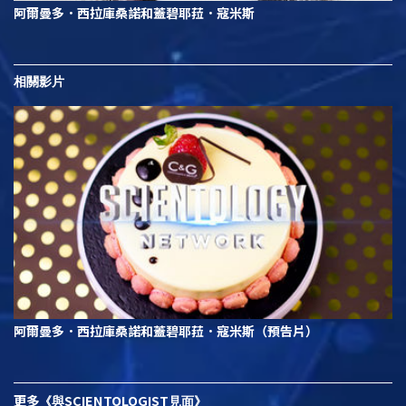
阿爾曼多．西拉庫桑諾和蓋碧耶菈．寇米斯
相關影片
阿爾曼多．西拉庫桑諾和蓋碧耶菈．寇米斯（預告片）
更多
SCIENTOLOGIST
《與
見面》