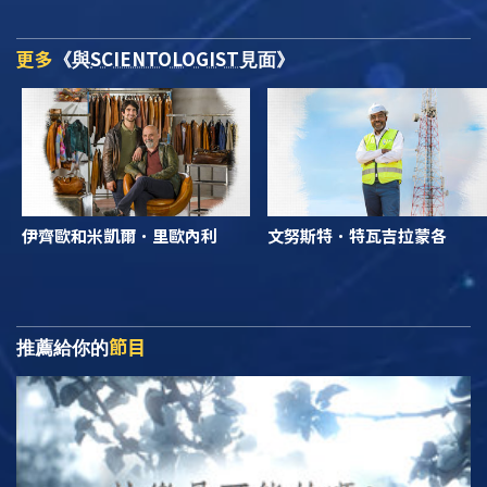
更多
SCIENTOLOGIST
《與
見面》
伊齊歐和米凱爾．里歐內利
文努斯特．特瓦吉拉蒙各
節目
推薦給你的