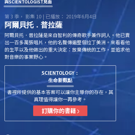
與
SCIENTOLOGIST
見面
第 3 季， 影集 10 | 已播放： 2019年6月4日
阿爾貝托．普拉薩
阿爾貝托．普拉薩是來自智利的傳奇歌手兼作詞人。他已賣
出一百多萬張唱片，他的名聲傳遍整個拉丁美洲。來看看他
的生平以及他做出的重大決定：放棄傳統的工作，並追求他
對音樂的事業野心。
SCIENTOLOGY
：
生命新觀點
書裡所提供的基本答案可以讓你主導你的存在，其
真理值得讓你一再參考。
訂購你的書籍