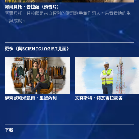
阿爾貝托．普拉薩（預告片）
阿爾貝托．普拉薩是來自智利的傳奇歌手兼作詞人。來看看他的生
平與成就。
更多
SCIENTOLOGIST
《與
見面》
伊齊歐和米凱爾．里歐內利
文努斯特．特瓦吉拉蒙各
下載