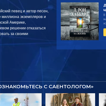
Д
ц
йский певец и автор песен,
В
е миллиона экземпляров и
ж
нской Америке,
х
чевом решении отказаться
овать за своими
ОЗНАКОМЬТЕСЬ С САЕНТОЛОГОМ»