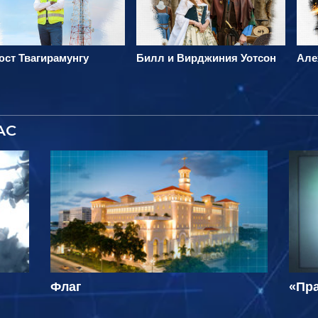
ст Твагирамунгу
Билл и Вирджиния Уотсон
Але
АС
Флаг
«Пра