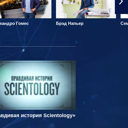
хандро Гомес
Брэд Напьер
Се
вдивая история Scientology»