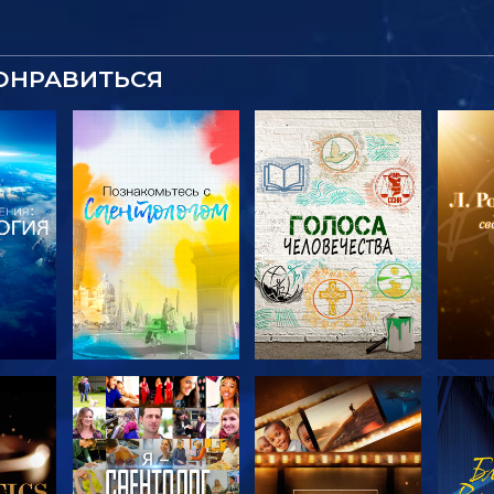
ОНРАВИТЬСЯ
ТЬ
СМОТРЕТЬ
СМОТРЕТЬ
С
ЧИ
ПЕРЕДАЧИ
ПЕРЕДАЧИ
П