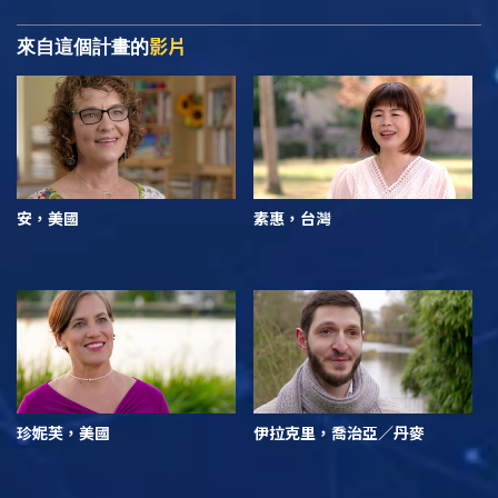
影片
來自這個計畫的
安，美國
素惠，台灣
珍妮芙，美國
伊拉克里，喬治亞／丹麥