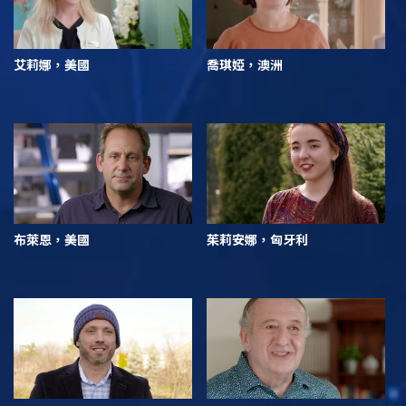
艾莉娜，美國
喬琪婭，澳洲
布萊恩，美國
茱莉安娜，匈牙利