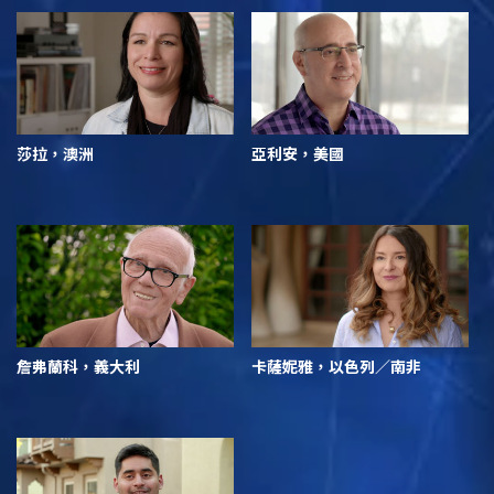
莎拉，澳洲
亞利安，美國
詹弗蘭科，義大利
卡薩妮雅，以色列／南非