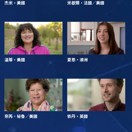
杰米，美國
米歇爾，法國／美國
溫蒂，美國
夏恩，澳洲
奈芮，祕魯／美國
依丹，英國