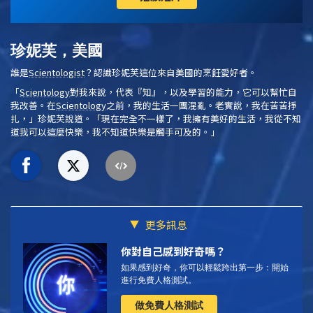
珍妮芙，美國
誰是
Scientologist
？認識珍妮芙這位來自美國的烹飪愛好者。
「
Scientology
對我來說，代表『知』，以及學習的能力，它可以幫忙自
我改善。在
Scientology
之前，我的生活一團混亂。老實說，我在苦苦掙
扎，」珍妮芙說道。「現在完全不一樣了，我擁有美好的生活，我從不知
道我可以這麼快樂，我不知道快樂是觸手可及的。」
更多訊息
你對自己感到好奇嗎？
如果感到好奇，你可以輕鬆跨出第一步：開始
進行免費人格測試。
做免費人格測試