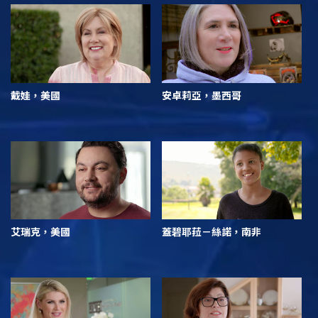
戴娃，美國
安卓莉亞，墨西哥
艾瑞克，美國
蓋碧耶菈－絲諾，南非