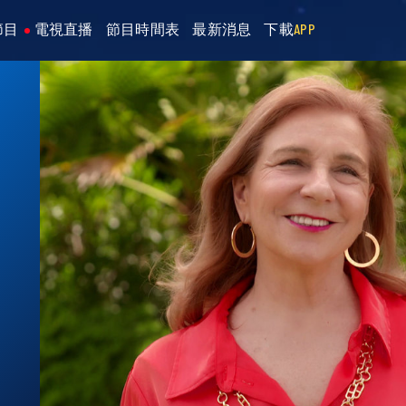
節目
電視直播
節目時間表
最新消息
下載
APP