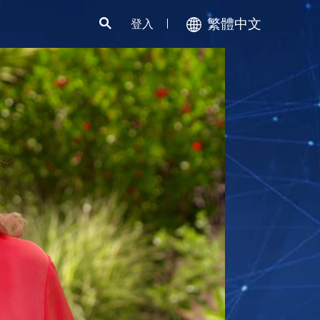
繁體中文
登入