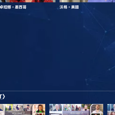
卓婭娜，墨西哥
沃格，美國
T
》