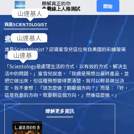
瞭解真正的你
開始
免費線上人格測試
我是
SCIENTOLOGIST
蜜雪兒，美國
誰是
Scientologist
？認識蜜雪兒這位來自美國的彩繪玻璃
藝術家。
「
Scientology
是處理生活的方式，以有效的方式，解決生
活中的問題，」蜜雪兒說道。「我總是預想出最終產品，並
把它做出來，但這種預想變得更清楚，我可以輕易做出決
定。我不會想：『該怎麼做？朝哪個方向？』而是：『好，
這是我要的方向，我要朝這個方向，』然後這麼做。」
瞭解更多資訊