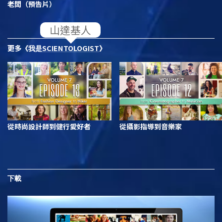
老闆（預告片）
更多
SCIENTOLOGIST
《我是
》
從時尚設計師到健行愛好者
從攝影指導到音樂家
下載