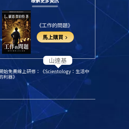
瞭解更多資訊
《工作的問題》
馬上購買
開始免費線上研修：《
Scientology
：生活中
的利器》