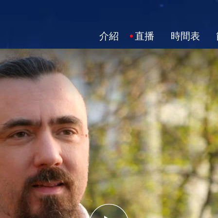
介紹
直播
時間表