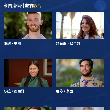
影片
來自這個計畫的
康諾，美國
赫爾嘉，以色列
莎拉，墨西哥
尼碌，美國