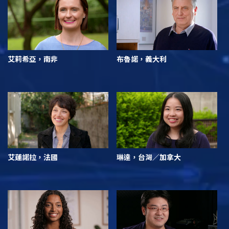
艾莉希亞，南非
布魯諾，義大利
艾蓮諾拉，法國
琳達，台灣／加拿大