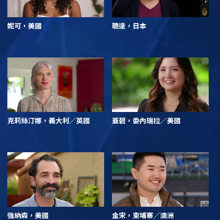
妮可，美國
聰達，日本
克莉絲汀娜，義大利／英國
蓋碧，委內瑞拉／美國
強納森，美國
金宋，柬埔寨／澳洲