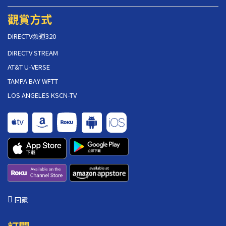
觀賞方式
DIRECTV頻道320
DIRECTV STREAM
AT&T U-VERSE
TAMPA BAY WFTT
LOS ANGELES KSCN-TV
回饋
訂閱