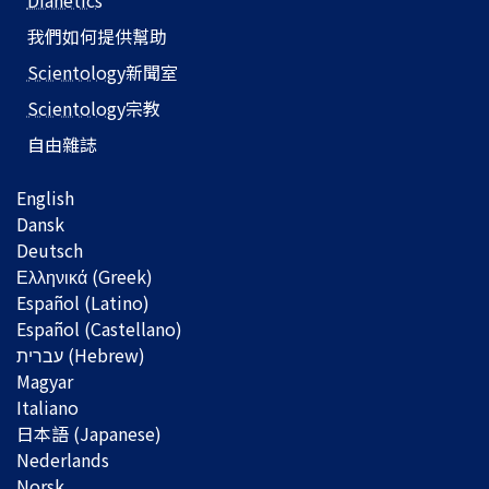
Dianetics
我們如何提供幫助
Scientology
新聞室
Scientology
宗教
自由雜誌
English
Dansk
Deutsch
Ελληνικά (Greek)
Español (Latino)
Español (Castellano)
Magyar
Italiano
日本語 (Japanese)
Nederlands
Norsk