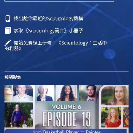
找出離你最近的
Scientology
機構
索取《
Scientology
簡介》小冊子
開始免費線上研修：《
Scientology
：生活中
的利器》
相關影集