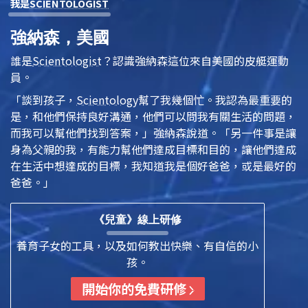
我是
SCIENTOLOGIST
強納森，美國
誰是
Scientologist
？認識強納森這位來自美國的皮艇運動
員。
「談到孩子，
Scientology
幫了我幾個忙。我認為最重要的
是，和他們保持良好溝通，他們可以問我有關生活的問題，
而我可以幫他們找到答案，」強納森說道。「另一件事是讓
身為父親的我，有能力幫他們達成目標和目的，讓他們達成
在生活中想達成的目標，我知道我是個好爸爸，或是最好的
爸爸。」
《兒童》線上研修
養育子女的工具，以及如何教出快樂、有自信的小
孩。
開始你的免費研修