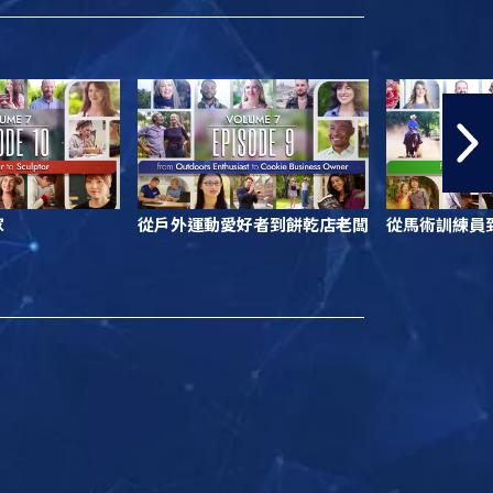
家
從戶外運動愛好者到餅乾店老闆
從馬術訓練員