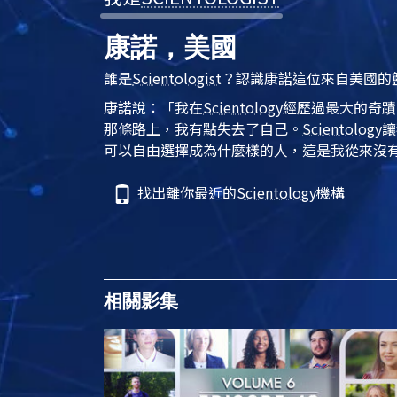
康諾，美國
誰是
Scientologist
？認識康諾這位來自美國的
康諾說：「我在
Scientology
經歷過最大的奇蹟
那條路上，我有點失去了自己。
Scientology
讓
可以自由選擇成為什麼樣的人，這是我從來沒
找出離你最近的
Scientology
機構
相關影集