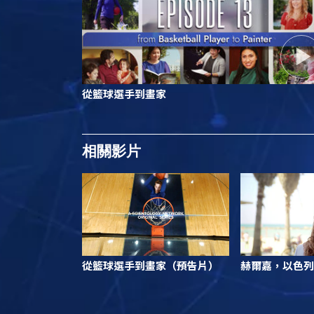
從籃球選手到畫家
相關影片
從籃球選手到畫家（預告片）
赫爾嘉，以色列