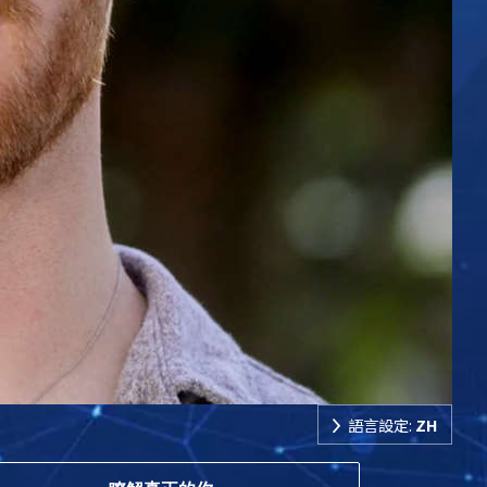
語言設定:
ZH