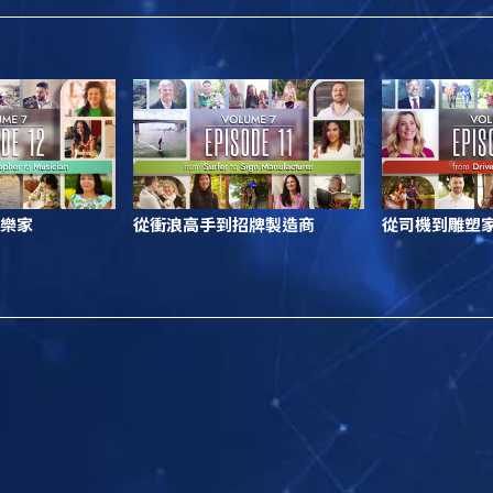
樂家
從衝浪高手到招牌製造商
從司機到雕塑