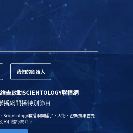
我們的
創始人
SCIENTOLOGY
維吉啟動
聯播網
聯播網開播特別節目
日，Scientology聯播網開播了，大衛．密斯凱維吉先
別節目進行簡介。