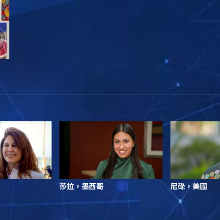
莎拉，墨西哥
尼碌，美國