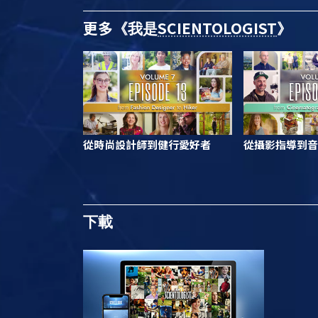
更多
SCIENTOLOGIST
《我是
》
從時尚設計師到健行愛好者
從攝影指導到音
下載