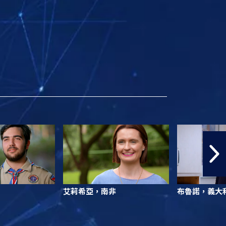
艾莉希亞，南非
布魯諾，義大