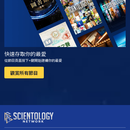
快速存取你的最愛
從節目頁面按下+鍵開始建構你的最愛
觀賞所有節目