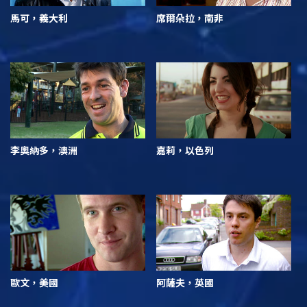
馬可，義大利
席爾朵拉，南非
李奧納多，澳洲
嘉莉，以色列
歐文，美國
阿薩夫，英國