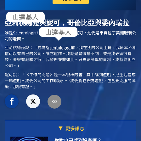
亞莉杭德菈與妮可，哥倫比亞與委內瑞拉
誰是
Scientologist
？認識亞莉杭德菈與妮可，她們是來自拉丁美洲服裝公
司的老闆。
亞莉杭德菈說：「成為
Scientologist
前，我在別的公司上班，我原本不相
信可以有自己的公司、讓它運作。我總是覺得辦不到，或是我必須很有
錢、要很有經驗才行。我發現並非如此。只需要簡單的資料，我就能創立
公司。」
妮可說：「《工作的問題》是一本很棒的書。其中講到遊戲，把生活看成
一場遊戲。我們公司的工作環境……我們將它視為遊戲，包含要克服的障
礙，那很有趣。」
更多訊息
你對自己感到好奇嗎？