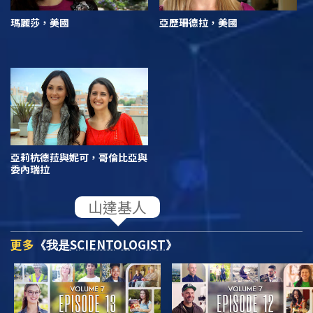
瑪麗莎，美國
亞歷珊德拉，美國
亞莉杭德菈與妮可，哥倫比亞與
委內瑞拉
更多
SCIENTOLOGIST
《我是
》