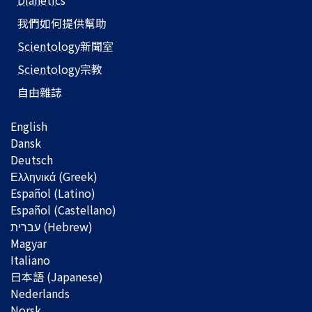
我們如何提供幫助
Scientology
新聞室
Scientology
宗教
自由雜誌
English
Dansk
Deutsch
Ελληνικά (Greek)
Español (Latino)
Español (Castellano)
Magyar
Italiano
日本語 (Japanese)
Nederlands
Norsk