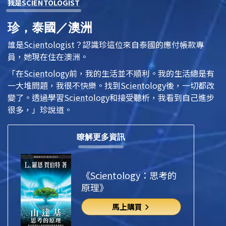
我是
SCIENTOLOGIST
珍，泰國／澳洲
誰是
Scientologist
？認識珍這位來自泰國的應付帳款專
員，她現在住在澳洲。
「在
Scientology
前，我的生活並不順利。我的生活總是有
一大堆問題，我很不快樂。找到
Scientology
後，一切都改
變了。透過學習
Scientology
和接受聽析，我看到自己進步
很多，」珍說道。
瞭解更多資訊
《
Scientology
：思考的
原理》
馬上購買