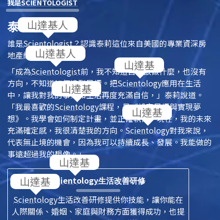
我是
SCIENTOLOGIST
泰莉，美國
誰是
Scientologist
？認識泰莉這位來自美國的專業資深房
地產經紀人。
「成為
Scientologist
前，我不知道自己該做什麼，也沒有
方向，不知道如何達到目標。把
Scientology
應用在生活
中，讓我對我的事業和生活再度充滿自信，」泰莉說道。
「我最喜歡的
Scientology
課程，是《設定目標與實現夢
想》。我學會如何制定計畫，並正確執行。現在，我的未來
充滿確定感，我很清楚我的方向。
Scientology
對我來說，
代表無止境的機會，因為我可以持續成長、發展。我能做的
事遠超過我的想像。」
Scientology
生活改善研修
Scientology
生活改善研修提供你技能，讓你能在
人際關係、婚姻、家庭與財務方面獲得成功，也提