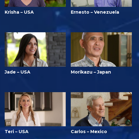
Krisha – USA
Ernesto – Venezuela
Jade – USA
Morikazu – Japan
Teri – USA
Carlos – Mexico