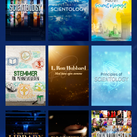
UDFORSK
UDFORSK
UDFORSK
SERIEN
SERIEN
SERIEN
UDFORSK
UDFORSK
SE
SERIEN
SERIEN