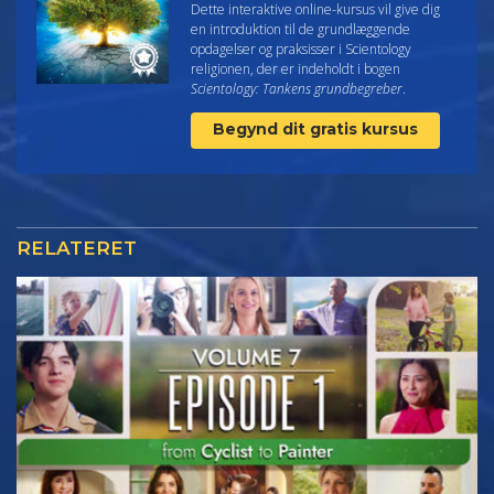
Dette interaktive online-kursus vil give dig
en introduktion til de grundlæggende
opdagelser og praksisser i Scientology
religionen, der er indeholdt i bogen
Scientology: Tankens grundbegreber
.
Begynd dit gratis kursus
RELATERET