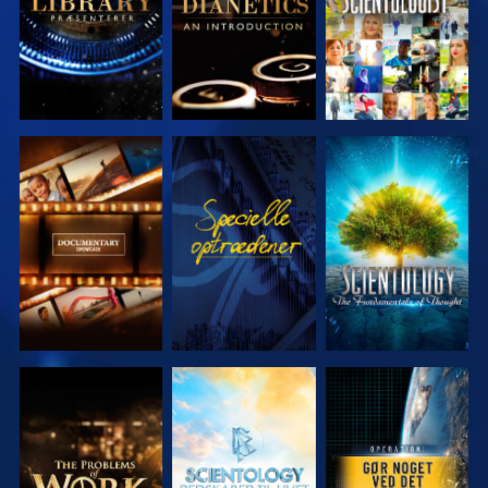
UDFORSK
SE
UDFORSK
SERIEN
SERIEN
UDFORSK
UDFORSK
SE
SERIEN
SERIEN