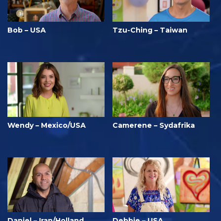
Bob – USA
Tzu-Ching – Taiwan
Wendy – Mexico/USA
Camerene – Sydafrika
Daniel – Iran/Holland
Debbie – USA