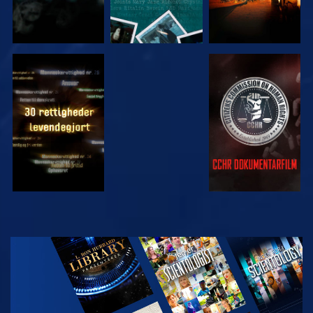
SE
SE
SE
SE
UDFORSK
SERIEN