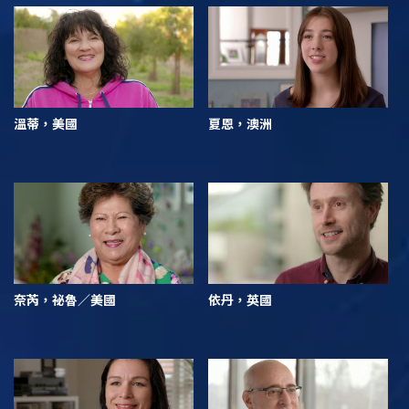
溫蒂，美國
夏恩，澳洲
奈芮，祕魯／美國
依丹，英國