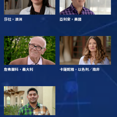
莎拉，澳洲
亞利安，美國
詹弗蘭科，義大利
卡薩妮雅，以色列／南非