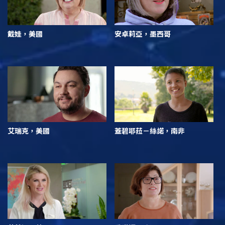
戴娃，美國
安卓莉亞，墨西哥
艾瑞克，美國
蓋碧耶菈－絲諾，南非