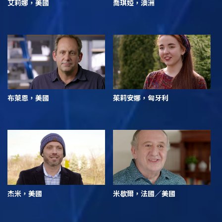
艾莉娜，美國
喬琪婭，澳洲
布萊恩，美國
茱莉安娜，匈牙利
杰米，美國
米歇爾，法國／美國