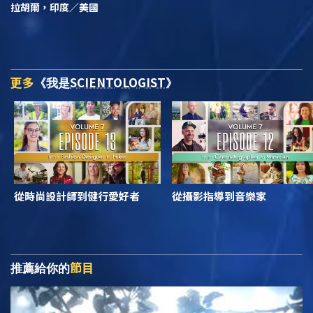
拉胡爾，印度／美國
更多
SCIENTOLOGIST
《我是
》
從時尚設計師到健行愛好者
從攝影指導到音樂家
節目
推薦給你的