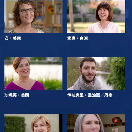
安，美國
素惠，台灣
珍妮芙，美國
伊拉克里，喬治亞／丹麥