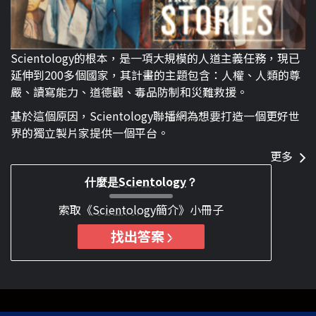
Scientology的根本，是一項大規模的人道主義任務，現已
延伸到200多個國家，其計畫的主題包含：人權、人類的尊
嚴、讀寫能力、道德觀、毒品防制和災難救援。
基於這個原因，Scientology聯播網為想要打造一個更好世
界的獨立製片家提供一個平台。
更多
Scientology
什麼是
？
索取《
Scientology
簡介》小冊子
找出答案