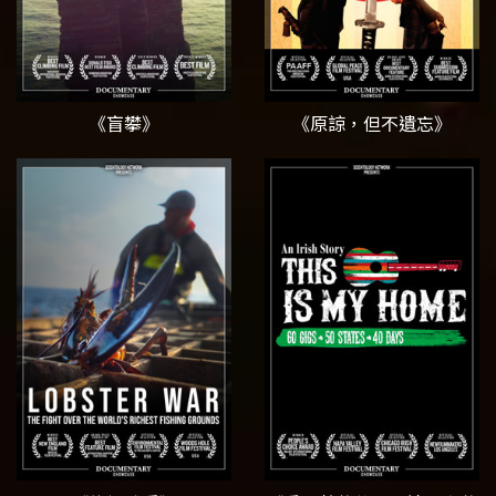
《盲攀》
《原諒，但不遺忘》