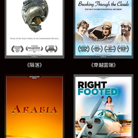
《隕落》
《穿越雲端》