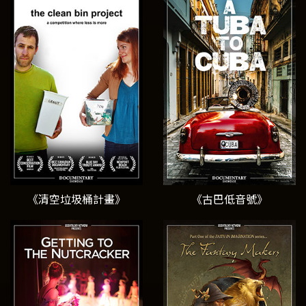
《清空垃圾桶計畫》
《古巴低音號》