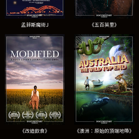
孟菲斯魔術J
《五百英里》
《改造飲食》
《澳洲：原始的頂端地帶》