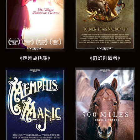
《走進胡桃鉗》
《奇幻創造者》