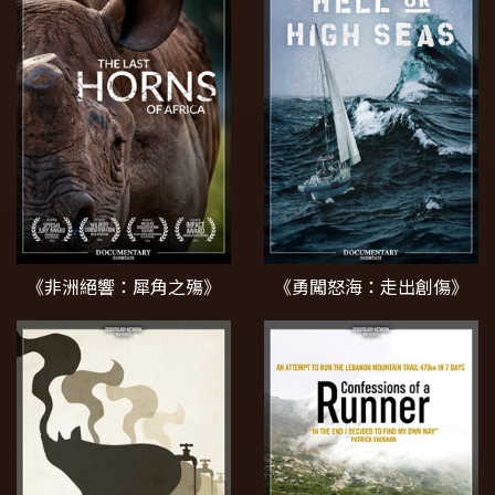
《非洲絕響：犀角之殤》
《勇闖怒海：走出創傷》