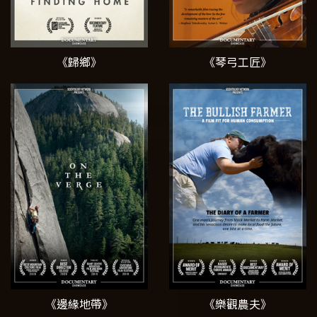
《歸鄉》
《琴弓工匠》
《邊緣地帶》
《樂觀農夫》