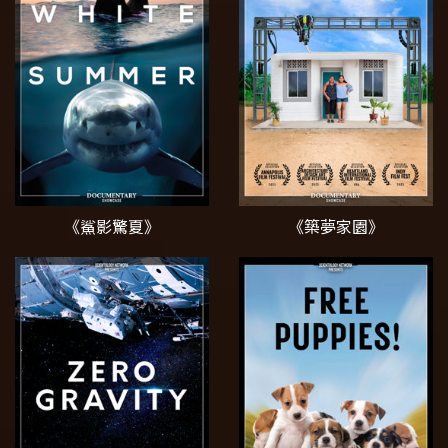
《鯊影驚夏》
《築夢家園》