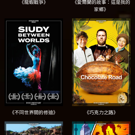
《龍蝦戰爭》
《愛爾蘭的故事：這是我的
家鄉》
《不同世界間的修迪》
《巧克力之路》