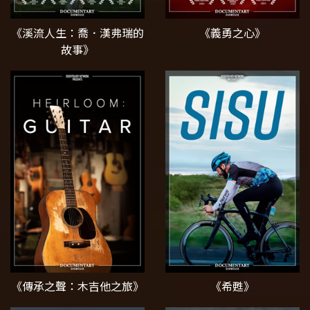
《溪流人生：喬．漢弗瑞的
《義勇之心》
故事》
《傳承之聲：木吉他之旅》
《希甦》