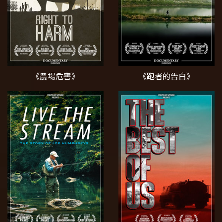
《農場危害》
《跑者的告白》