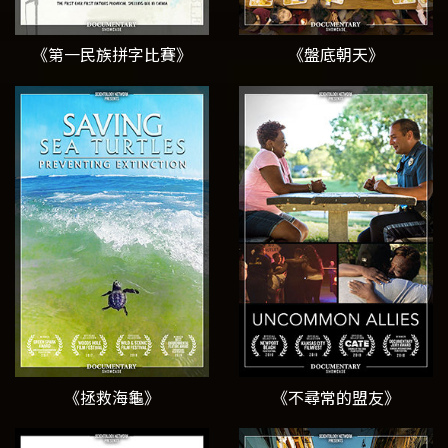
《第一民族拼字比賽》
《盤底朝天》
《拯救海龜》
《不尋常的盟友》