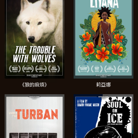
《狼的麻煩》
莉亞娜