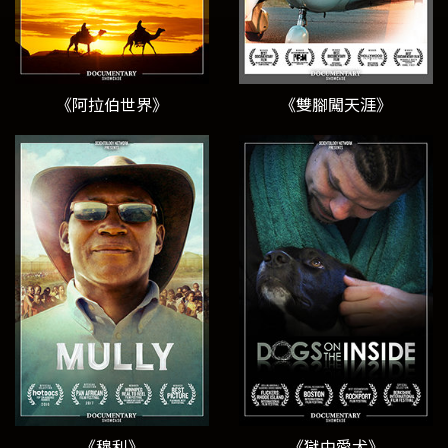
《阿拉伯世界》
《雙腳闖天涯》
《穆利》
《獄中愛犬》