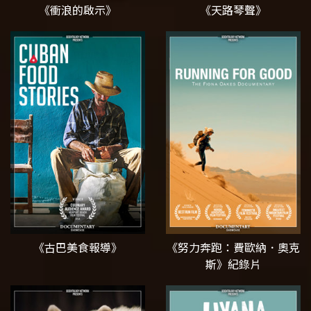
《衝浪的啟示》
《天路琴聲》
《古巴美食報導》
《努力奔跑：費歐納．奧克
斯》紀錄片