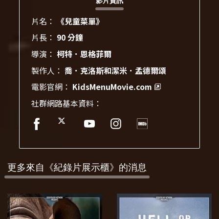
影片資訊
片名：
《兒童菜單》
片長：
90 分鐘
導演：
柯特．恩格菲爾
製作人：
喬．克洛斯和潔米．孟德爾頌
電影官網：
KidsMenuMovie.com
社群網路基本資料：
更多來自《紀錄片展示櫃》的消息