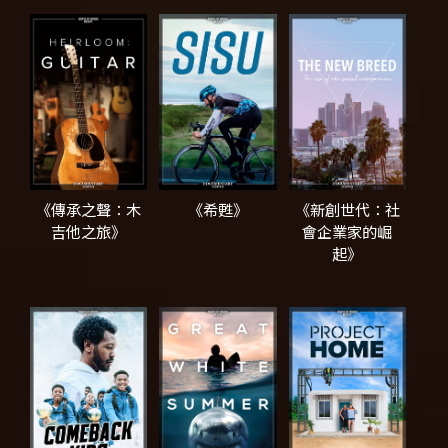
《傳承之聲：木
《希甦》
《新創世代：社
吉他之旅》
會企業家的崛
起》