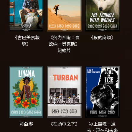
《古巴美食報
《努力奔跑：費
《狼的麻煩》
導》
歐納．奧克斯》
紀錄片
莉亞娜
《在頭巾之下》
冰上靈魂：過
去、現在和未來