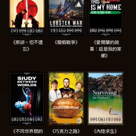
《原諒，但不遺
《龍蝦戰爭》
《愛爾蘭的故
忘》
事：這是我的家
鄉》
《不同世界間的
《巧克力之路》
《內陸求生》