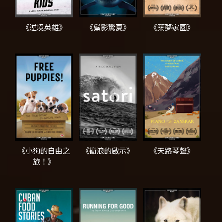
《逆境英雄》
《鯊影驚夏》
《築夢家園》
《小狗的自由之
《衝浪的啟示》
《天路琴聲》
旅！》