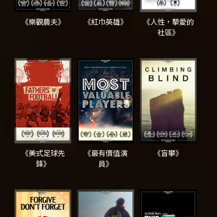
《樂觀農夫》
《紅巾英雄》
《人性，摯愛的
社區》
《美式足球先
《最有價值演
《盲攀》
鋒》
員》