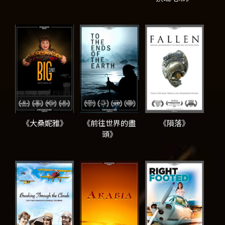
《大桑妮雅》
《前往世界的盡
《隕落》
頭》