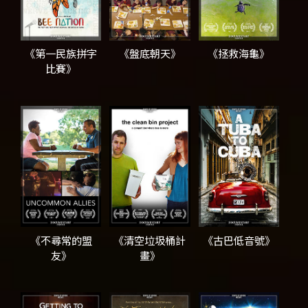
《第一民族拼字
《盤底朝天》
《拯救海龜》
比賽》
《不尋常的盟
《清空垃圾桶計
《古巴低音號》
友》
畫》