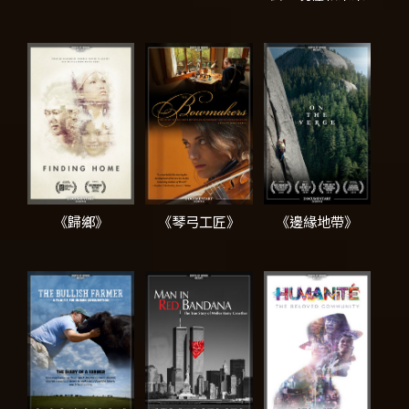
《歸鄉》
《琴弓工匠》
《邊緣地帶》