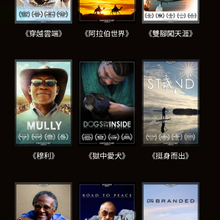
《穿越雲端》
《阿拉伯世界》
《雙腳闖天涯》
《穆利》
《獄中愛犬》
《挺身而出》