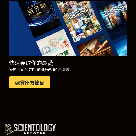
觀看
探索系列節目
快速存取你的最愛
從節目頁面按下+鍵開始建構你的最愛
觀賞所有節目