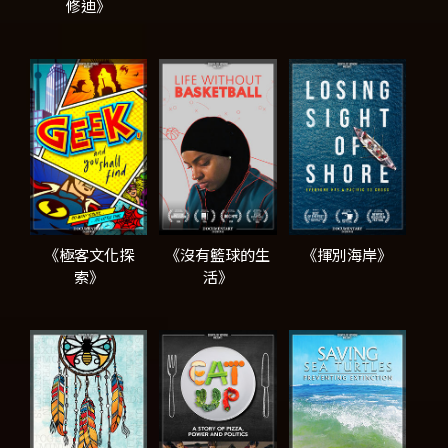
修迪》
《極客文化探
《沒有籃球的生
《揮別海岸》
索》
活》