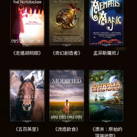
《走進胡桃鉗》
《奇幻創造者》
孟菲斯魔術J
《五百英里》
《改造飲食》
《澳洲：原始的
頂端地帶》