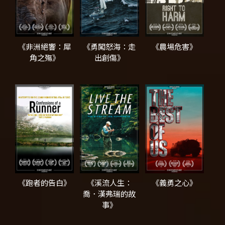
《非洲絕響：犀
《勇闖怒海：走
《農場危害》
角之殤》
出創傷》
《跑者的告白》
《溪流人生：
《義勇之心》
喬．漢弗瑞的故
事》