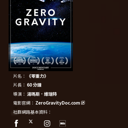
片名：
《零重力》
片長：
60 分鐘
導演：
湯瑪斯．維瑞特
電影官網：
ZeroGravityDoc.com
社群網路基本資料：