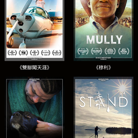
《雙腳闖天涯》
《穆利》