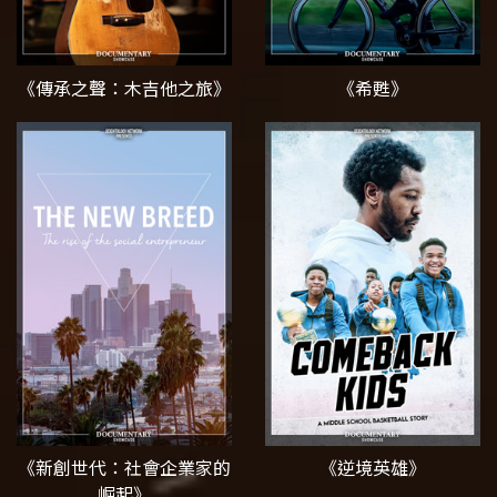
《傳承之聲：木吉他之旅》
《希甦》
《新創世代：社會企業家的
《逆境英雄》
崛起》