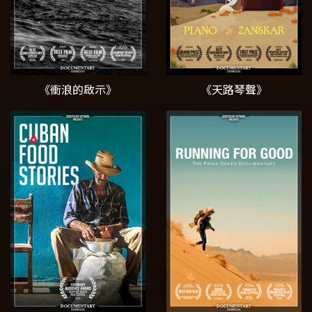
《衝浪的啟示》
《天路琴聲》