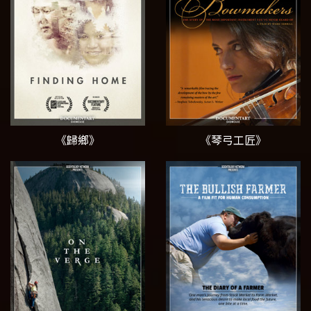
《歸鄉》
《琴弓工匠》