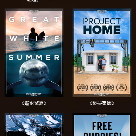
《鯊影驚夏》
《築夢家園》