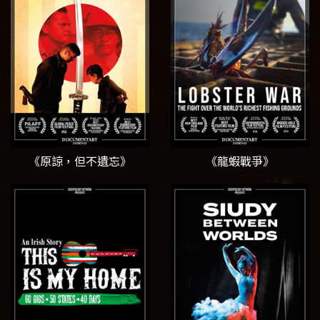
《原諒，但不遺忘》
《龍蝦戰爭》