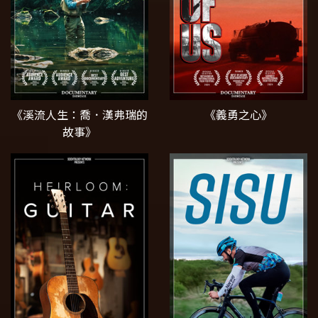
《溪流人生：喬．漢弗瑞的
《義勇之心》
故事》