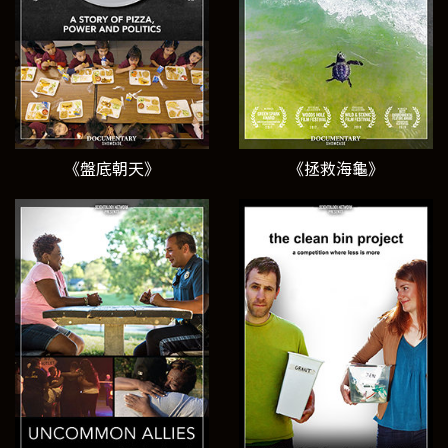
《盤底朝天》
《拯救海龜》