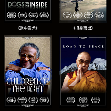
《獄中愛犬》
《挺身而出》