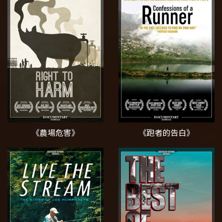
《農場危害》
《跑者的告白》