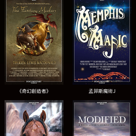
《奇幻創造者》
孟菲斯魔術J