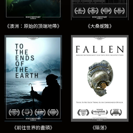
《澳洲：原始的頂端地帶》
《大桑妮雅》
《前往世界的盡頭》
《隕落》