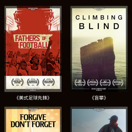
《美式足球先鋒》
《盲攀》