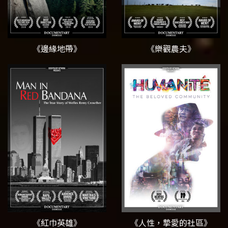
《邊緣地帶》
《樂觀農夫》
《紅巾英雄》
《人性，摯愛的社區》