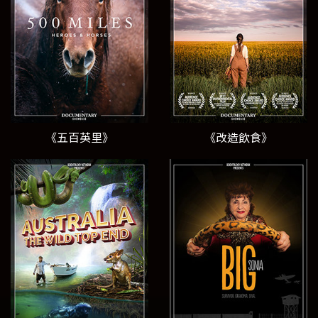
《五百英里》
《改造飲食》