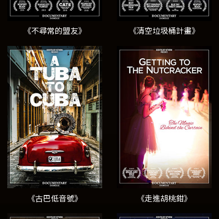
《不尋常的盟友》
《清空垃圾桶計畫》
《古巴低音號》
《走進胡桃鉗》