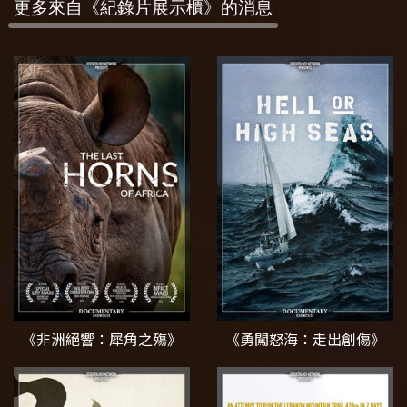
更多來自《紀錄片展示櫃》的消息
《非洲絕響：犀角之殤》
《勇闖怒海：走出創傷》