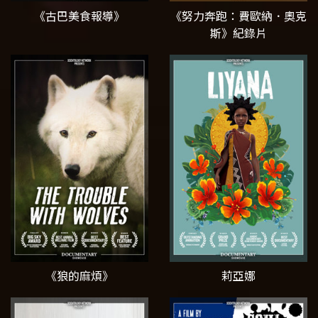
《古巴美食報導》
《努力奔跑：費歐納．奧克
斯》紀錄片
《狼的麻煩》
莉亞娜