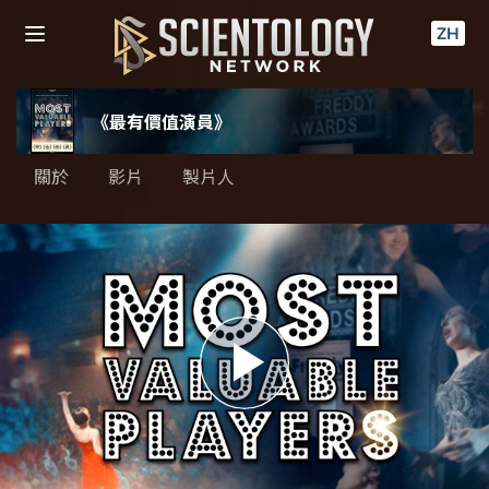
ZH
《最有價值演員》
關於
影片
製片人
Play
Video