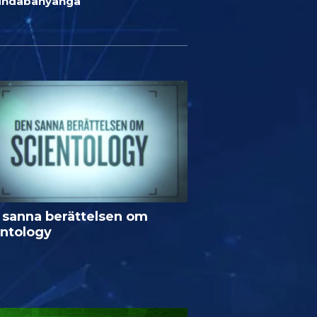
undabanyanga
 sanna berättelsen om
entology