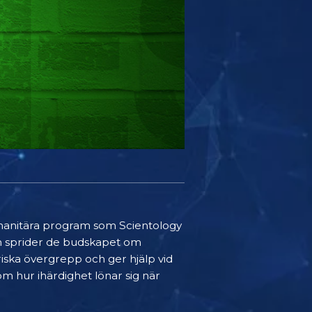
 humanitära program som Scientology
lan sprider de budskapet om
iska övergrepp och ger hjälp vid
om hur ihärdighet lönar sig när