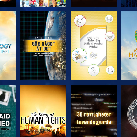
UTFORSKA
UTFORSKA
U
SERIEN
SERIEN
TITTA
TITTA