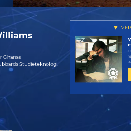
MER
illiams
V
e
On
h
ar Ghanas
so
ubbards Studieteknologi.