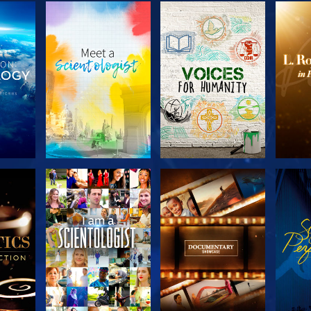
KA
UTFORSKA
UTFORSKA
U
N
SERIEN
SERIEN