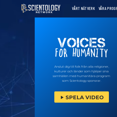
VÅRT NÄTVERK
VÅRA PROG
Anslut dig till folk från alla religioner,
kulturer och länder som hjälper sina
samhällen med humanitära program
som Scientology sponsrar.
SPELA VIDEO