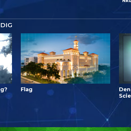
Nk
DIG
ig?
Flag
Den
Sci