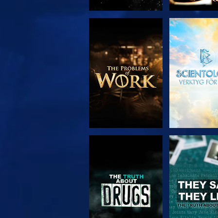
UTFORSKA
TITTA
SERIEN
TITTA
TITTA