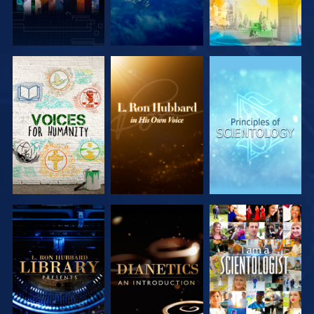
UTFORSKA
UTFORSKA
UTFORSKA
SERIEN
SERIEN
SERIEN
UTFORSKA
UTFORSKA
TITTA
SERIEN
SERIEN