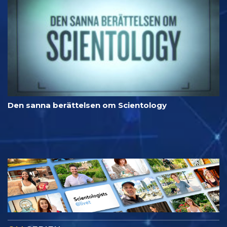
Den sanna berättelsen om Scientology