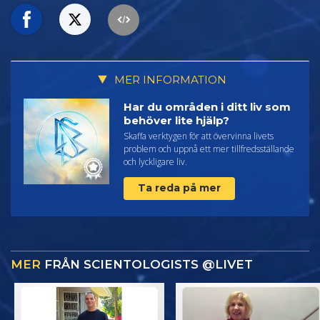
MER INFORMATION
Har du områden i ditt liv som
behöver lite hjälp?
Skaffa verktygen för att övervinna livets
problem och uppnå ett mer tillfredsställande
och lyckligare liv.
Ta reda på mer
MER
FRÅN SCIENTOLOGISTS @LIVET