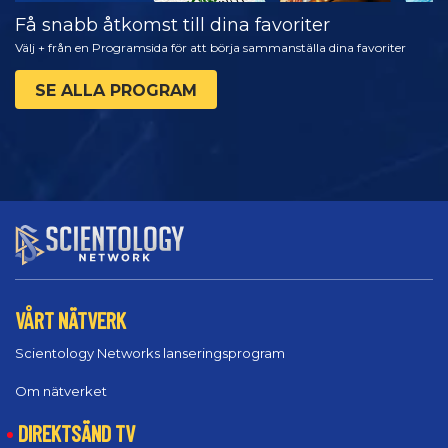
Få snabb åtkomst till dina favoriter
Välj + från en Programsida för att börja sammanställa dina favoriter
SE ALLA PROGRAM
VÅRT NÄTVERK
Scientology Networks lanseringsprogram
Om nätverket
DIREKTSÄND TV