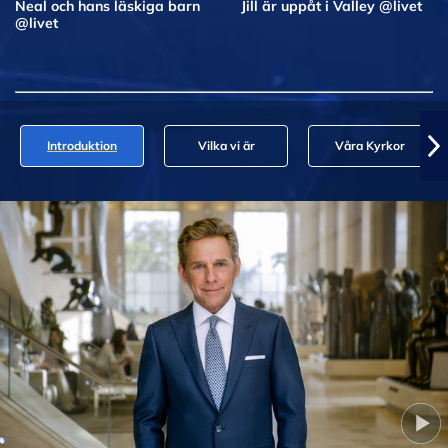
Neal och hans läskiga barn
Jill är uppåt i Valley @livet
@livet
Introduktion
Vilka vi är
Våra Kyrkor