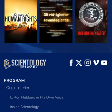
TITTA
TITTA
TITTA
TITTA
TITTA
UTFORSKA
SERIEN
PROGRAM
Originalserier
L. Ron Hubbard in His Own Voice
Inside Scientology