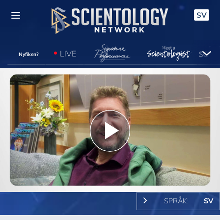
SV
LIVE
Nyfiken?
Play
Video
SPRÅK:
SV