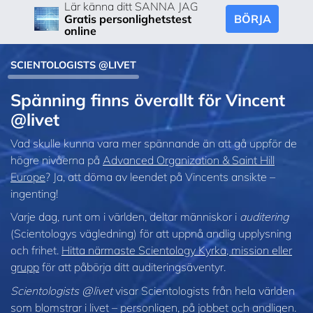
Lär känna ditt SANNA JAG
BÖRJA
Gratis personlighetstest
online
SCIENTOLOGISTS @LIVET
Spänning finns överallt för Vincent
@livet
Vad skulle kunna vara mer spännande än att gå uppför de
högre nivåerna på
Advanced Organization & Saint Hill
Europe
? Ja, att döma av leendet på Vincents ansikte –
ingenting!
Varje dag, runt om i världen, deltar människor i
auditering
(Scientologys vägledning) för att uppnå andlig upplysning
och frihet.
Hitta närmaste Scientology Kyrka, mission eller
grupp
för att påbörja ditt auditeringsäventyr.
Scientologists @livet
visar Scientologists från hela världen
som blomstrar
i livet – personligen,
på jobbet och andligen.