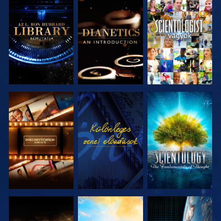
A SOROZAT
A SOROZAT
MŰSORNÉZÉS
RÉSZEI
RÉSZEI
A SOROZAT
MŰSORNÉZÉS
A SOROZAT
RÉSZEI
RÉSZEI