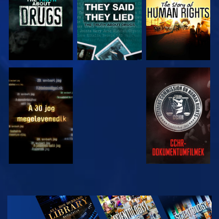
MŰSORNÉZÉS
MŰSORNÉZÉS
MŰSORNÉZÉS
MŰSORNÉZÉS
A SOROZAT
RÉSZEI