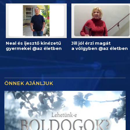
Neal és ijesztő kinézetű
Jill jól érzi magát
gyermekei @az életben
a völgyben @az életben
ÖNNEK AJÁNLJUK