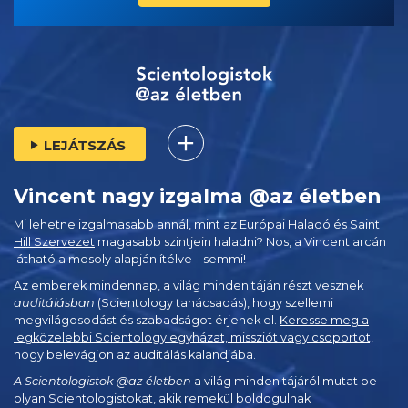
LEJÁTSZÁS
Vincent nagy izgalma @az életben
Mi lehetne izgalmasabb annál, mint az
Európai Haladó és Saint
Hill Szervezet
magasabb szintjein haladni? Nos, a Vincent arcán
látható a mosoly alapján ítélve – semmi!
Az emberek mindennap, a világ minden táján részt vesznek
auditálásban
(Scientology tanácsadás), hogy szellemi
megvilágosodást és szabadságot érjenek el.
Keresse meg a
legközelebbi Scientology egyházat, missziót vagy csoportot,
hogy belevágjon az auditálás kalandjába.
A Scientologistok @az életben
a világ minden tájáról mutat be
olyan Scientologistokat, akik remekül boldogulnak