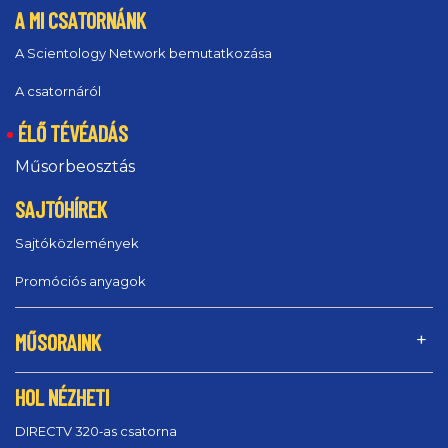
A MI CSATORNÁNK
A Scientology Network bemutatkozása
A csatornáról
ÉLŐ TÉVÉADÁS
Műsorbeosztás
SAJTÓHÍREK
Sajtóközlemények
Promóciós anyagok
MŰSORAINK
HOL NÉZHETI
DIRECTV 320‑as csatorna