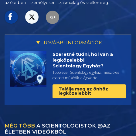
az életben – személyesen,
szakmailag és szellemileg.
TOVÁBBI INFORMÁCIÓK
Szeretné tudni, hol van a
legközelebbi
Scientology Egyház?
Több ezer Scientology egyház, misszió és
csoport működik világszerte.
Találja meg az önhöz
legközelebbit
MÉG TÖBB
A SCIENTOLOGISTOK @AZ
ÉLETBEN VIDEÓKBÓL