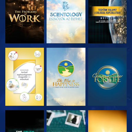
A SOROZAT
A SOROZAT
MŰSORNÉZÉS
RÉSZEI
RÉSZEI
MŰSORNÉZÉS
MŰSORNÉZÉS
MŰSORNÉZÉS
MŰSORNÉZÉS
MŰSORNÉZÉS
MŰSORNÉZÉS