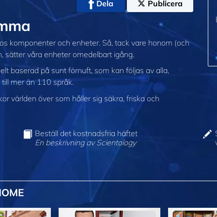
Dela
Publicera
emma
ajos komponenter och enheter. Så, tack vare honom (och
en, sätter våra enheter omedelbart igång.
lt baserad på sunt förnuft, som kan följas av alla,
 till mer än 110 språk.
 världen över som håller sig säkra, friska och
Beställ det kostnadsfria häftet
En beskrivning av Scientology
HOME