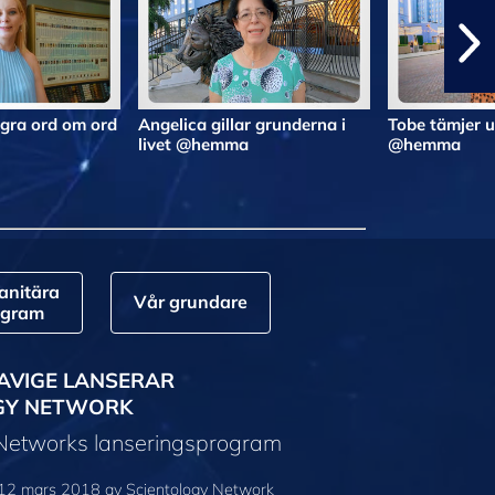
gra ord om ord
Angelica gillar grunderna i
Tobe tämjer 
livet @hemma
@hemma
nitära
Vår grundare
ogram
AVIGE LANSERAR
GY NETWORK
 Networks lanseringsprogram
12 mars 2018 av Scientology Network