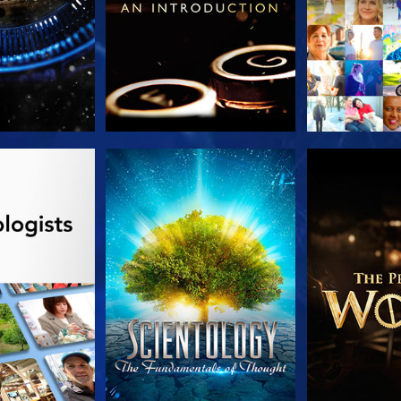
 SERIEN
TITTA
UTFORSKA