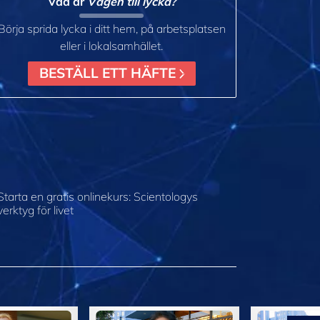
Vad är
Vägen till lycka?
Börja sprida lycka i ditt hem, på arbetsplatsen
eller i lokalsamhället.
BESTÄLL ETT HÄFTE
Starta en gratis onlinekurs: Scientologys
verktyg för livet