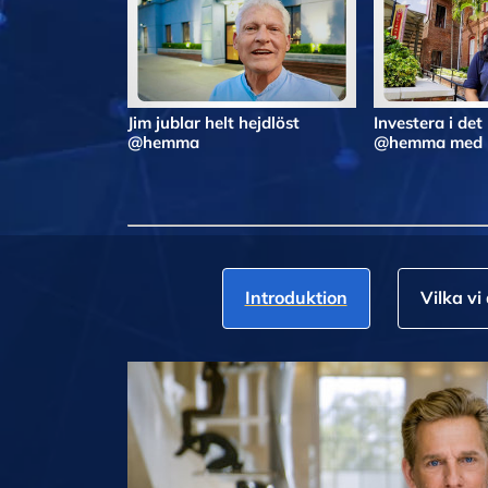
Jim jublar helt hejdlöst
Investera i det
@hemma
@hemma med N
Introduktion
Vilka vi 