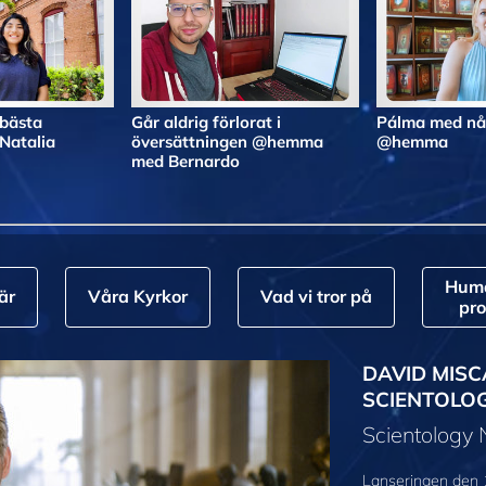
 bästa
Går aldrig förlorat i
Pálma med nå
atalia
översättningen @hemma
@hemma
med Bernardo
Huma
är
Våra Kyrkor
Vad vi tror på
pr
DAVID MISC
SCIENTOLO
Scientology
Lanseringen den 