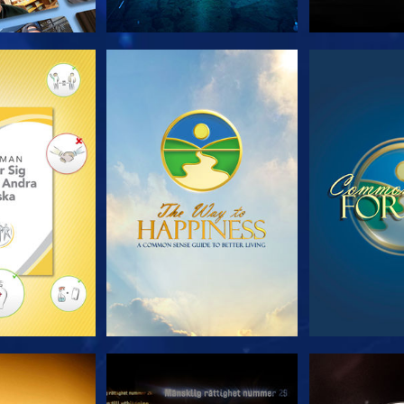
 SERIEN
TITTA
TIT
TA
TITTA
TIT