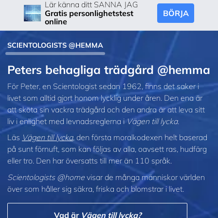
Lär känna ditt SANNA JAG
BÖRJA
Gratis personlighetstest
online
SCIENTOLOGISTS @HEMMA
Peters behagliga trädgård @hemma
För Peter, en Scientologist sedan 1962, finns det saker i
livet som alltid gjort honom lycklig under åren. Den ena är
att sköta sin vackra trädgård och den andra är att leva sitt
liv i enlighet med levnadsreglerna i
Vägen till lycka
.
Läs
Vägen till lycka
, den första moralkodexen helt baserad
på sunt förnuft, som kan följas av alla, oavsett ras, hudfärg
eller tro. Den har översatts till mer än 110 språk.
Scientologists @home
visar de många människor världen
över som håller sig säkra, friska och blomstrar i livet.
Vad är
Vägen till lycka?