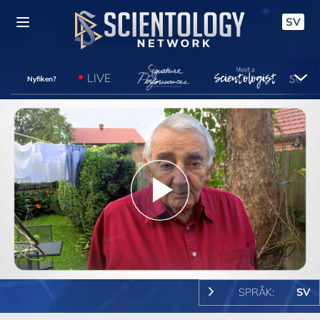
SV
LIVE
Nyfiken?
Play
Video
SPRÅK:
SV