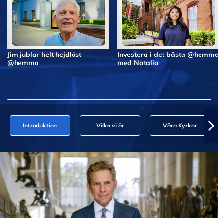
Jim jublar helt hejdlöst
Investera i det bästa @hemm
@hemma
med Natalia
Introduktion
Vilka vi är
Våra Kyrkor