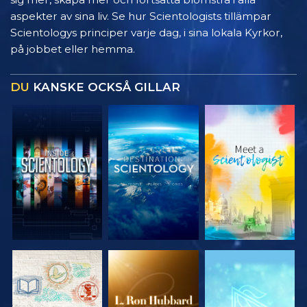
aspekter av sina liv. Se hur Scientologists tillämpar
Scientologys principer varje dag, i sina lokala Kyrkor,
på jobbet eller hemma.
DU
KANSKE OCKSÅ GILLAR
UTFORSKA
UTFORSKA
UTFORSKA
SERIEN
SERIEN
SERIEN