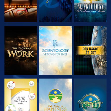
UTFORSKA
UTFORSKA
TITTA
SERIEN
SERIEN
TITTA
TITTA
TITTA