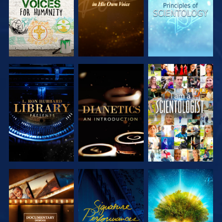
UTFORSKA
UTFORSKA
TITTA
SERIEN
SERIEN
UTFORSKA
TITTA
UTFORSKA
SERIEN
SERIEN