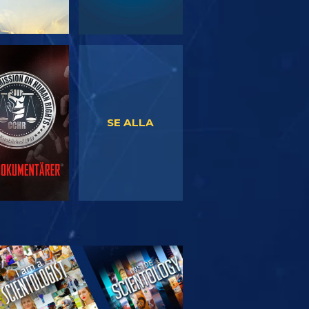
TITTA
TITTA
SE ALLA
TFORSKA
SERIEN