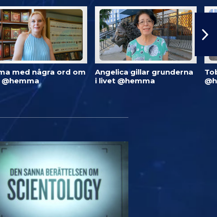
ma med några ord om
Angelica gillar grunderna
To
d @hemma
i livet @hemma
@h