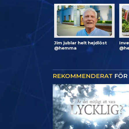
Jim jublar helt hejdlöst
Inve
@hemma
@he
REKOMMENDERAT
FÖR 