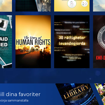
TITTA
TITTA
TITTA
TITTA
U
ll dina favoriter
t börja sammanställa