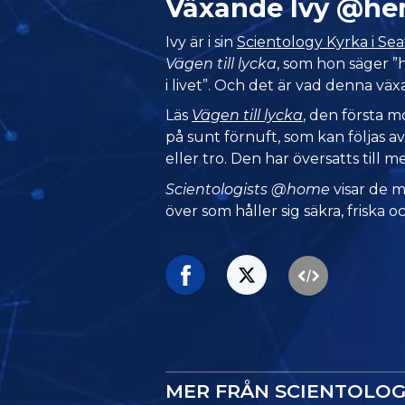
Växande Ivy @h
Ivy är i sin
Scientology Kyrka i Sea
Vägen till lycka
, som hon säger ”
i livet”. Och det är vad denna väx
Läs
Vägen till lycka
, den första 
på sunt förnuft, som kan följas av
eller tro. Den har översatts till m
Scientologists @home
visar de 
över som håller sig säkra, friska oc
MER FRÅN SCIENTOLO