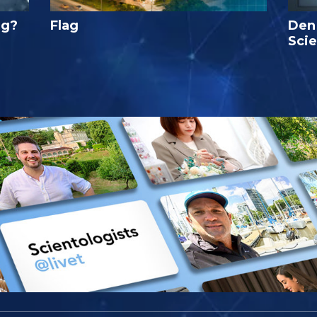
ig?
Flag
Den
Sci