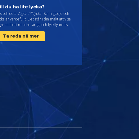
ill du ha lite lycka?
äs och dela
Vägen till lycka
. Sann glädje och
cka är värdefullt. Det står i din makt att visa
gen till ett mindre farligt och lyckligare liv.
Ta reda på mer