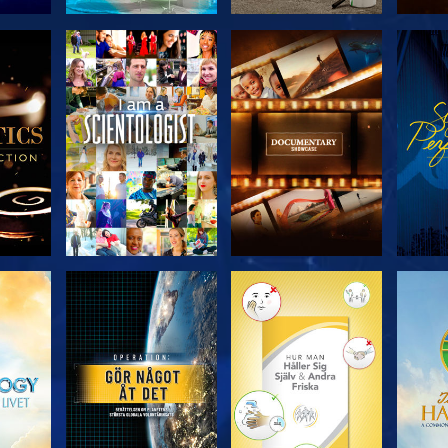
KA
UTFORSKA
UTFORSKA
U
N
SERIEN
SERIEN
UTFORSKA
UTFORSKA
U
SERIEN
SERIEN