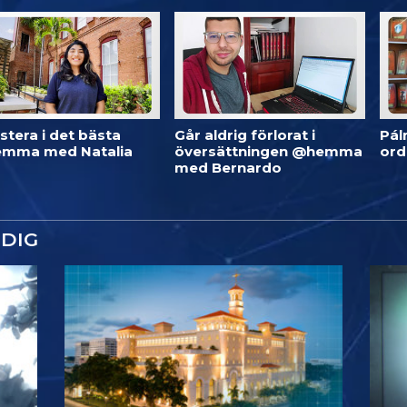
stera i det bästa
Går aldrig förlorat i
Pál
mma med Natalia
översättningen @hemma
or
med Bernardo
DIG