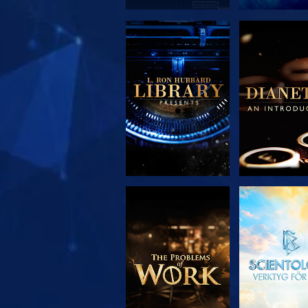
UTFORSKA
UTFORS
SERIEN
SERIE
UTFORSKA
TITTA
SERIEN