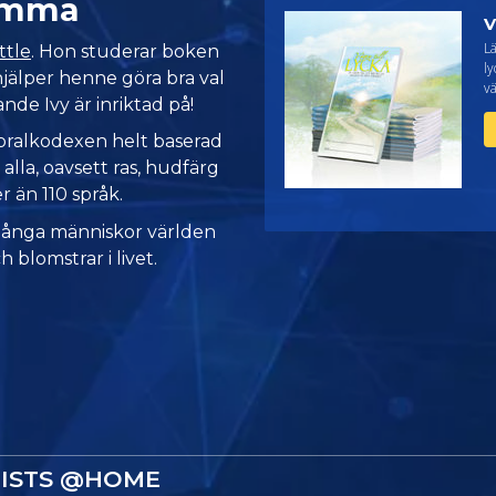
emma
V
L
ttle
. Hon studerar boken
ly
hjälper henne göra bra val
vä
ande Ivy är inriktad på!
moralkodexen helt baserad
 alla, oavsett ras, hudfärg
er än 110 språk.
många människor världen
h blomstrar i livet.
GISTS @HOME