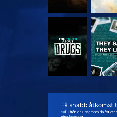
TITTA
TITTA
TITTA
TITTA
Få snabb åtkomst ti
Välj + från en Programsida för at
dina favoriter