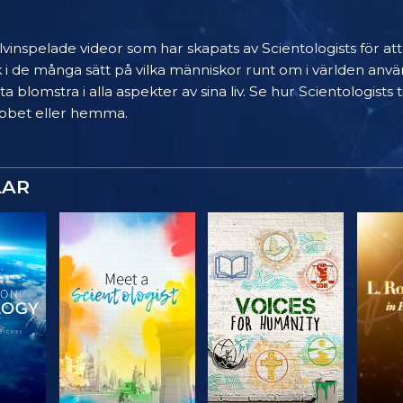
älvinspelade videor som har skapats av Scientologists för at
k i de många sätt på vilka människor runt om i världen anvä
a blomstra i alla aspekter av sina liv. Se hur Scientologists
 jobbet eller hemma.
LAR