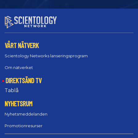
VÅRT NÄTVERK
Scientology Networks lanseringsprogram
Om nätverket
DIREKTSÄND TV
Tablå
NYHETSRUM
Nyhetsmeddelanden
Promotionresurser