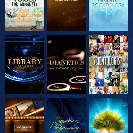
UTFORSKA
UTFORSKA
TITTA
SERIEN
SERIEN
UTFORSKA
TITTA
UTFORSKA
SERIEN
SERIEN