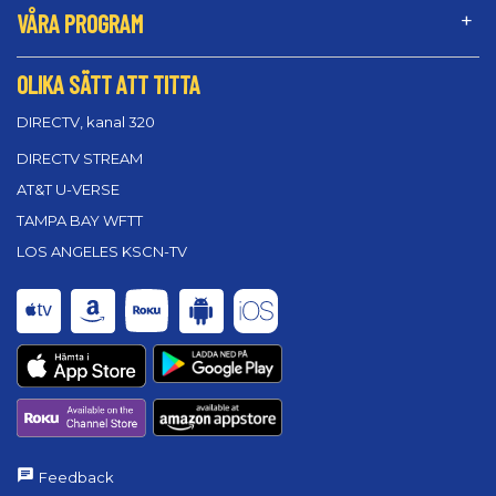
VÅRA PROGRAM
OLIKA SÄTT ATT TITTA
DIRECTV, kanal 320
DIRECTV STREAM
AT&T U-VERSE
TAMPA BAY WFTT
LOS ANGELES KSCN-TV
Feedback