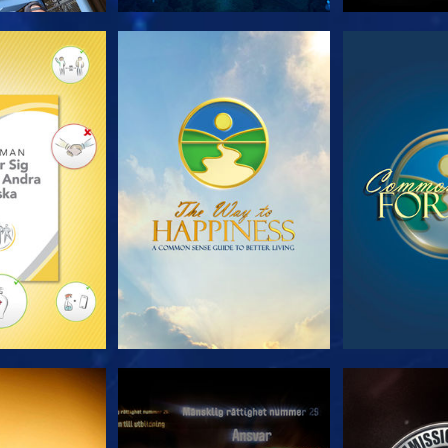
 SERIEN
TITTA
TIT
TA
TITTA
TIT