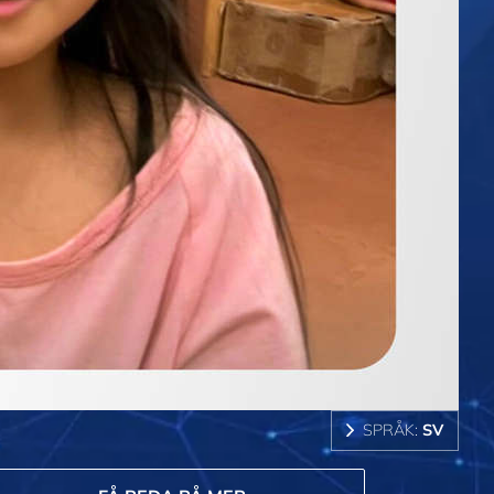
SPRÅK:
SV