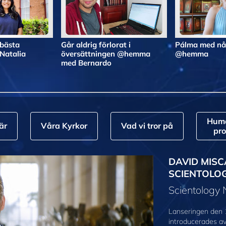
 bästa
Går aldrig förlorat i
Pálma med nå
atalia
översättningen @hemma
@hemma
med Bernardo
Huma
är
Våra Kyrkor
Vad vi tror på
pr
DAVID MISC
SCIENTOLO
Scientology
Lanseringen den 
introducerades a