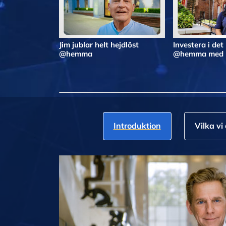
Jim jublar helt hejdlöst
Investera i det
@hemma
@hemma med N
Introduktion
Vilka vi 