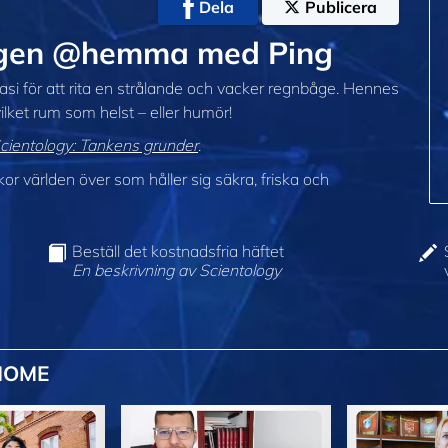
Dela
Publicera
nbågen @hemma med Ping
si för att rita en strålande och vacker regnbåge. Hennes
ilket rum som helst – eller humör!
cientology: Tankens grunder
.
 världen över som håller sig säkra, friska och
Beställ det kostnadsfria häftet
En beskrivning av Scientology
HOME