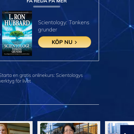
FÅ REDA PÅ MER
Scientology: Tankens
grunder
KÖP NU
Starta en gratis onlinekurs: Scientologys
verktyg för livet