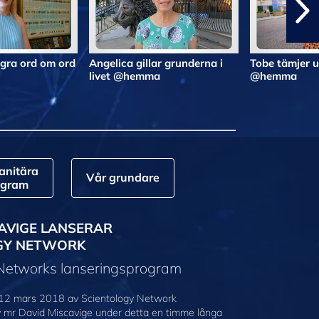
gra ord om ord
Angelica gillar grunderna i
Tobe tämjer 
livet @hemma
@hemma
nitära
Vår grundare
ogram
AVIGE LANSERAR
GY NETWORK
 Networks lanseringsprogram
12 mars 2018 av Scientology Network
v mr David Miscavige under detta en timme långa