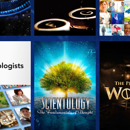
 SERIEN
TITTA
UTFORSKA