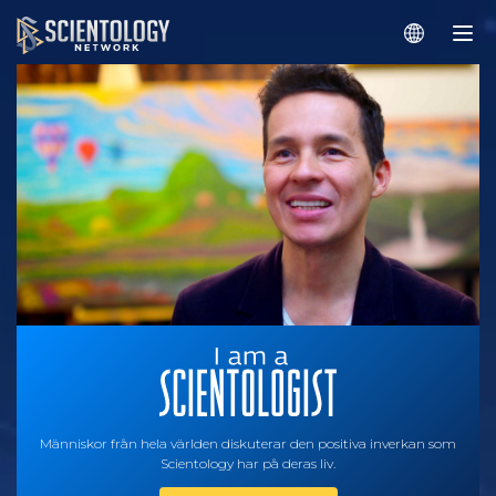
Människor från hela världen diskuterar den positiva inverkan som
Scientology har på deras liv.