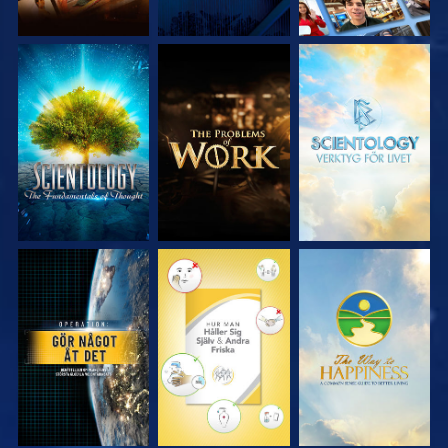
UTFORSKA
UTFORSKA
UTFORSKA
SERIEN
SERIEN
SERIEN
TITTA
TITTA
TITTA