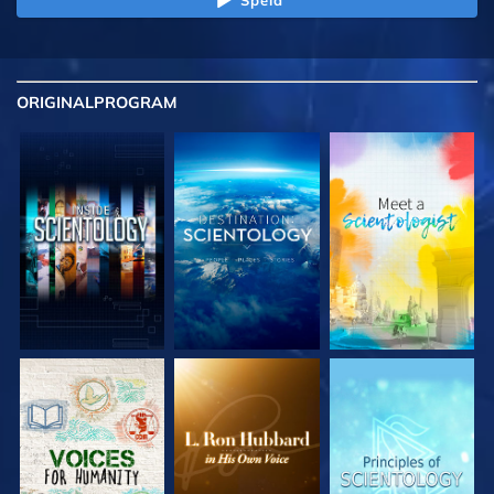
ORIGINAL
PROGRAM
UTFORSKA
UTFORSKA
UTFORSKA
SERIEN
SERIEN
SERIEN