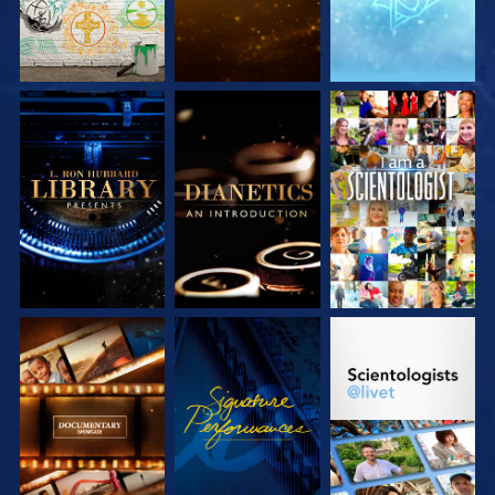
UTFORSKA
UTFORSKA
TITTA
SERIEN
SERIEN
UTFORSKA
TITTA
UTFORSKA
SERIEN
SERIEN