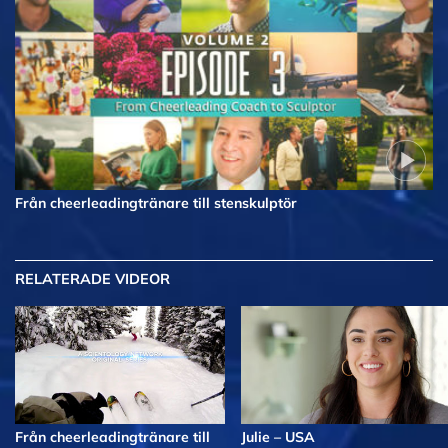
Från cheerleadingtränare till stenskulptör
RELATERADE VIDEOR
Från cheerleadingtränare till
Julie – USA