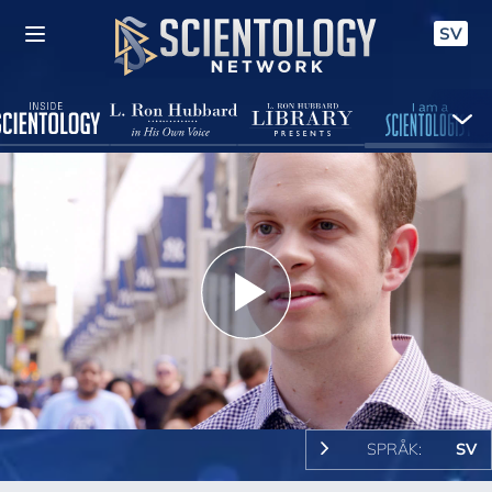
SV
Play
Video
SPRÅK:
SV