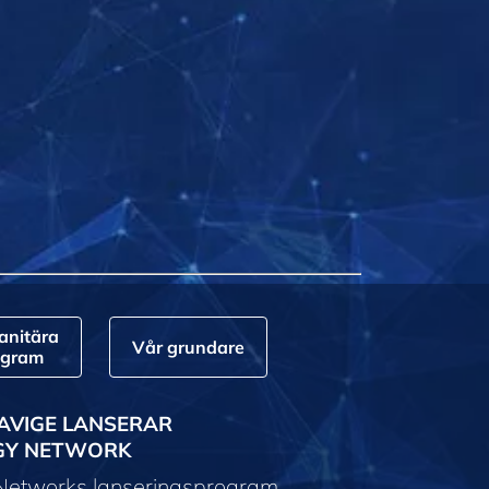
nitära
Vår grundare
ogram
AVIGE LANSERAR
GY NETWORK
 Networks lanseringsprogram