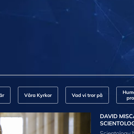
Huma
är
Våra Kyrkor
Vad vi tror på
pr
DAVID MISC
SCIENTOLO
Scientology