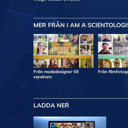
MER
FRÅN I AM A SCIENTOLOGI
Från modedesigner till
Från filmfotogr
vandrare
LADDA NER