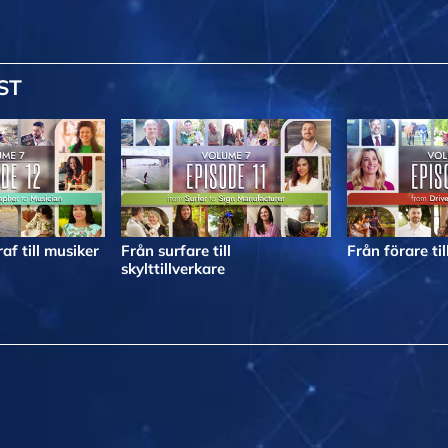
ST
af till musiker
Från surfare till
Från förare til
skylttillverkare