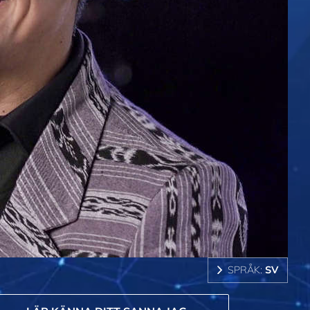
SPRÅK:
SV