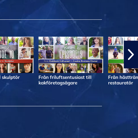
l skulptör
Från friluftsentusiast till
Från hästträna
kakföretagsägare
restauratör