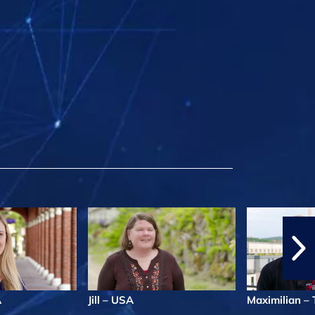
A
Jill – USA
Maximilian – 