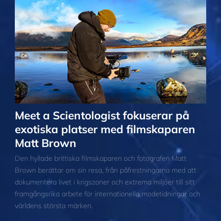
Meet a Scientologist fokuserar på
exotiska platser med filmskaparen
Matt Brown
Den hyllade brittiska filmskaparen och fotografen Matt
Brown berättar om sin resa, från påfrestningarna med att
dokumentera livet i krigszoner och extrema miljöer till sitt
framgångsrika arbete för internationella modetidningar och
världens största märken.