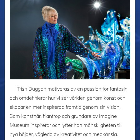
Trish Duggan motiveras av en passion för fantasin
och omdefinierar hur vi ser världen genom konst och
skapar en mer inspirerad framtid genom sin vision.
Som konstnär, filantrop och grundare av Imagine
Museum inspirerar och lyfter hon mänskligheten till
nya höjder, vägledd av kreativitet och medkänsla.