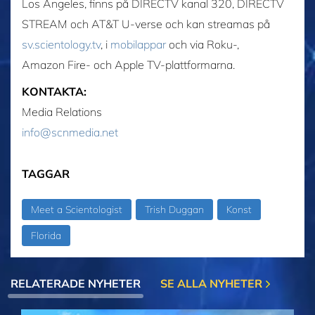
Los Angeles, finns på DIRECTV kanal 320, DIRECTV
STREAM och AT&T U-verse och kan streamas på
sv.scientology.tv
, i
mobilappar
och via Roku-,
Amazon Fire- och Apple TV-plattformarna.
KONTAKTA:
Media Relations
info@scnmedia.net
TAGGAR
Meet a Scientologist
Trish Duggan
Konst
Florida
RELATERADE NYHETER
SE ALLA NYHETER