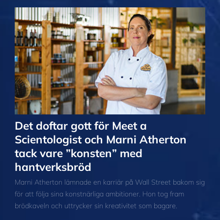
Det doftar gott för Meet a
Scientologist och Marni Atherton
tack vare ”konsten” med
hantverksbröd
Marni Atherton lämnade en karriär på Wall Street bakom sig
för att följa sina konstnärliga ambitioner. Hon tog fram
brödkaveln och uttrycker sin kreativitet som bagare.