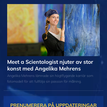
Meet a Scientologist njuter av stor
konst med Angelika Mehrens
Angelika Mehrens lämnade sin högtflygande karriär som
fotomodell för att fullfölja sin passion för målning.
PRENUMERERA PÅ UPPDATERINGAR