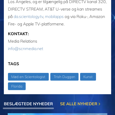
Los Angeles, og er tilgængelig på DIRECTV kanal 320,
DIRECTV STREAM, AT&T U-verse og kan streames
på
da.scientology.tv
,
mobilapps
og via Roku-, Amazon
Fire- og Apple TV-platformene.
KONTAKT:
Media Relations
info@scnmedia.net
TAGS
Mød en Scientologist
Trish Duggan
Kunst
Florida
BESLÆGTEDE NYHEDER
SE ALLE NYHEDER