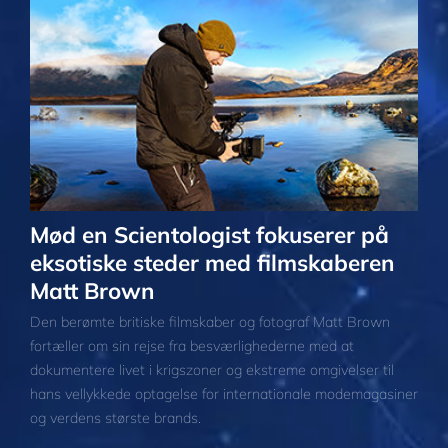
Mød en Scientologist fokuserer på
eksotiske steder med filmskaberen
Matt Brown
Den berømte britiske filmskaber og fotograf Matt Brown
fortæller om sin rejse fra besværlighederne med at
dokumentere livet i krigszoner og ekstreme omgivelser til
hans vellykkede optagelse for internationale modemagasiner
og verdens største brands.