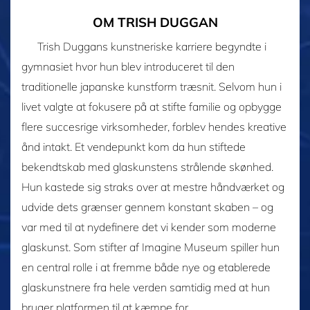
OM TRISH DUGGAN
Trish Duggans kunstneriske karriere begyndte i
gymnasiet hvor hun blev introduceret til den
traditionelle japanske kunstform træsnit. Selvom hun i
livet valgte at fokusere på at stifte familie og opbygge
flere succesrige virksomheder, forblev hendes kreative
ånd intakt. Et vendepunkt kom da hun stiftede
bekendtskab med glaskunstens strålende skønhed.
Hun kastede sig straks over at mestre håndværket og
udvide dets grænser gennem konstant skaben – og
var med til at nydefinere det vi kender som moderne
glaskunst. Som stifter af Imagine Museum spiller hun
en central rolle i at fremme både nye og etablerede
glaskunstnere fra hele verden samtidig med at hun
bruger platformen til at kæmpe for