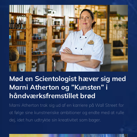
Mød en Scientologist hæver sig med
Marni Atherton og ”Kunsten” i
håndværksfremstillet brød
Marni Atherton trak sig ud af en karriere på Wall Street for
at følge sine kunstneriske ambitioner og endte med at rulle
dej, idet hun udtrykte sin kreativitet som bager.