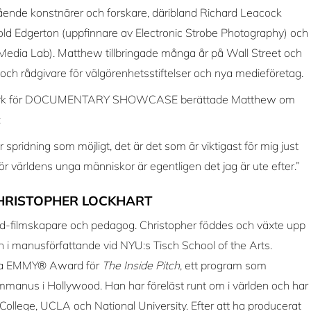
ende konstnärer och forskare, däribland Richard Leacock
old Edgerton (uppfinnare av Electronic Strobe Photography) och
edia Lab). Matthew tillbringade många år på Wall Street och
och rådgivare för välgörenhetsstiftelser och nya medieföretag.
etwork för DOCUMENTARY SHOWCASE berättade Matthew om
:
r spridning som möjligt, det är det som är viktigast för mig just
för världens unga människor är egentligen det jag är ute efter.”
HRISTOPHER LOCKHART
od-filmskapare och pedagog. Christopher föddes och växte upp
i manusförfattande vid NYU:s Tisch School of the Arts.
rea EMMY® Award för
The Inside Pitch
, ett program som
ilmmanus i Hollywood. Han har föreläst runt om i världen och har
 College, UCLA och National University. Efter att ha producerat