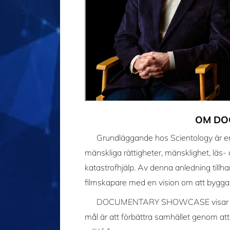
OM DO
Grundläggande hos Scientology är e
mänskliga rättigheter, mänsklighet, läs
katastrofhjälp. Av denna anledning till
filmskapare med en vision om att bygga 
DOCUMENTARY SHOWCASE visar nya fi
mål är att förbättra samhället genom a