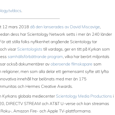
ology.tv/docs
.
but 12 mars 2018
då den lanserades av David Miscavige
,
. Sedan dess har Scientology Network setts i mer än 240 länder
 För att stilla folks nyfikenhet angående Scientology tar
 och visar
Scientologists
till vardags, ger en titt på Kyrkan som
dess
samhällsförbättrande program
, vilka har berört miljontals
 visar också dokumentärer av
oberoende filmskapare
som
ch religioner, men som alla delar ett gemensamt syfte att lyfta
nnovativa innehåll har belönats med mer än 175
Communitas och Hermes Creative Awards.
n Kyrkans globala mediecenter
Scientology Media Productions
i
 320, DIRECTV STREAM och AT&T U-verse och kan streamas
 Roku-, Amazon Fire- och Apple TV-plattformarna.