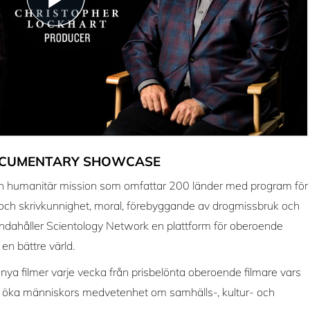
CUMENTARY SHOWCASE
n humanitär mission som omfattar 200 länder med program för
- och skrivkunnighet, moral, förebyggande av drogmissbruk och
handahåller Scientology Network en plattform för oberoende
en bättre värld.
lmer varje vecka från prisbelönta oberoende filmare vars
tt öka människors medvetenhet om samhälls-, kultur- och