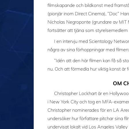
filmskapande och bildkonst med framstå
(pionjär inom Direct Cinema), ”Doc” Har
Nicholas Negroponte (grundare av MIT M
fortsätter att tjäna som styrelsemedlem 
I en intervju med Scientology N
några av sina förhoppningar med filmen
”Idén att den här filmen kan få så sto
nu. Och att förmedla hur viktig konst är 
OM C
Christopher Lockhart är en Hollywo
i New York City och tog en MFA-examen 
Christopher nominerades för en LA A
undersöker hur författare pitchar sina f
undervisat lokalt vid Los Angeles Valley