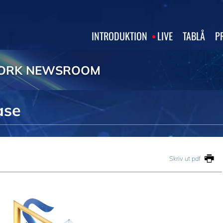
INTRODUKTION
LIVE
TABLÅ
P
WORK NEWSROOM
ase
Skriv ut pdf