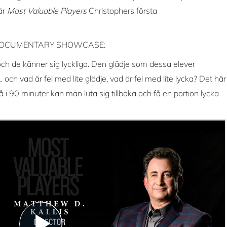
är
Most Valuable Players
Christophers första
med DOCUMENTARY SHOWCASE:
en och de känner sig lyckliga. Den glädje som dessa elever
ch vad är fel med lite glädje, vad är fel med lite lycka? Det här
. Så i 90 minuter kan man luta sig tillbaka och få en portion lycka