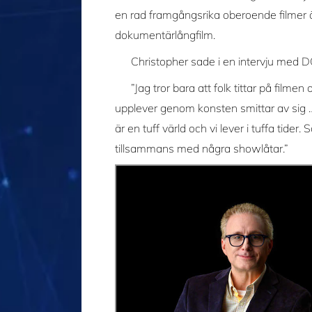
en rad framgångsrika oberoende filmer 
dokumentärlångfilm.
Christopher sade i en intervju 
”Jag tror bara att folk tittar på film
upplever genom konsten smittar av sig … o
är en tuff värld och vi lever i tuffa tider
tillsammans med några showlåtar.”