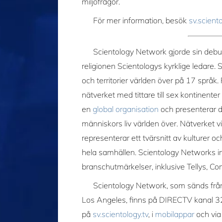
miljöfrågor.
För mer information, besök
sv.scient
Scientology Network gjorde sin de
religionen Scientologys kyrklige ledare
och territorier världen över på 17 språk.
nätverket med tittare till sex kontinenter
en
global organisation
och presenterar 
människors liv världen över. Nätverket
representerar ett tvärsnitt av kulturer o
hela samhällen. Scientology Networks i
branschutmärkelser, inklusive Tellys, 
Scientology Network, som sänds frå
Los Angeles, finns på DIRECTV kanal
på
sv.scientology.tv
, i
mobilappar
och via