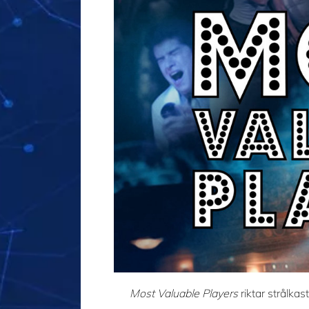
Most Valuable Players
riktar strålka