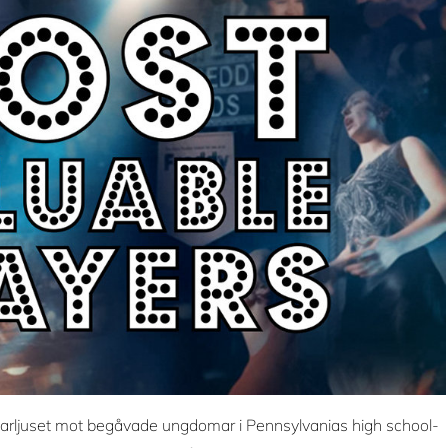
starljuset mot begåvade ungdomar i Pennsylvanias high school-