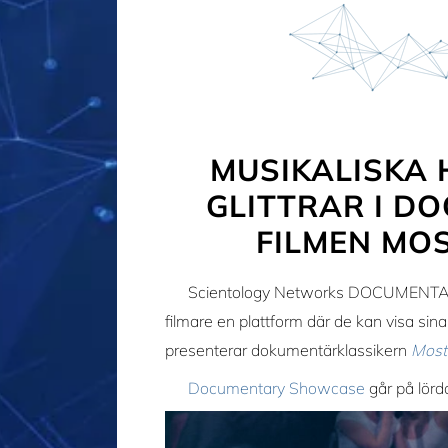
MUSIKALISKA
GLITTRAR I 
FILMEN MO
Scientology Networks DOCUMENTAR
filmare en plattform där de kan visa sina 
presenterar dokumentärklassikern
Most
Documentary Showcase
går på lörd