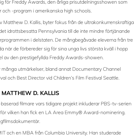
ig för Freddy Awards, den årliga prisutdelningsshowen som
 och -program i amerikanska high schools.
Matthew D. Kallis, byter fokus från de ultrakonkurrens­kraftiga
t idrottsbesatta Pennsylvania till de inte mindre förtjänande
aterprogrammen i delstaten. De mångbegåvade eleverna från tre
a när de förbereder sig för sina unga livs största kväll i hopp
el av den prestigefyllda Freddy Awards-showen.
v många utmärkelser, bland annat Documentary Channel
l och Best Director vid Children’s Film Festival Seattle.
 MATTHEW D. KALLIS
baserad filmare vars tidigare projekt inkluderar PBS-tv-serien
, för vilken han fick en LA Area Emmy® Award-nominering.
ångfilmsdokumentär.
IT och en MBA från Columbia University. Han studerade