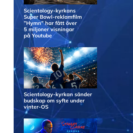
Scientology-kyrkans
Super Bowl-reklamfilm
”Hymn” har fått över
5 miljoner visningar
på Youtube
Scientology-kyrkan sänder
budskap om syfte under
vinter‑OS