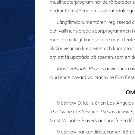
musikteaterprogram när de förbereder s
hedrar framstående musikteatertalanger
Långfilmdokumentären, regisserad av 
och välfinansierade sportprogrammen i de
men otillräckligt finansierade musikte
skolor visar sin kreativitet och kamratand
om att få uppträda på scenen som en d
Most Valuable Players
är vinnaren a
Audience Award vid Nashville Film Festiva
OM
Matthew D. Kallis är en Los Angeles-
The Living Century
och
The Inside Pitch
Most Valuable Players är hans första l
Matthew har kandidatexamen från M