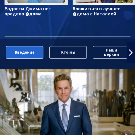
Радости Джима нет
Вложиться в лучшее
предела @дома
@дома с Наталией
Наши
Введение
Кто мы
церкви