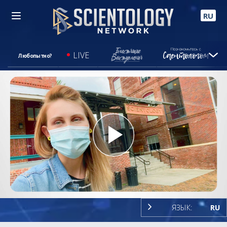
RU
LIVE
Любопытно?
Play
Video
ЯЗЫК:
RU