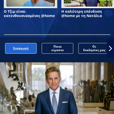
Ο Τζιμ είναι
Η καλύτερη επένδυση
κατενθουσιασμένος @home
@home με τη Νατάλια
Ποιοι
Οι
Εισαγωγή
είμαστε
Εκκλησίες μας