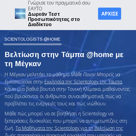
Γνώρισε τον πραγματικό σου
ΕΑΥΤΟ
ΑΡΧΙΣΕ
Δωρεάν Τεστ
Προσωπικότητας στο
Διαδίκτυο
SCIENTOLOGISTS @HOME
Βελτίωση στην Τάμπα @home με
τη Μέγκαν
Η Μέγκαν μελετάει το μάθημα
Μάθε Ποιον Μπορείς να
Εμπιστεύεσαι
στην
Εκκλησία της Scientology της Τάμπα
.
Κάνει μια βαθιά βουτιά στην Τονική Κλίμακα, μαθαίνοντας
πού βρίσκονται οι άνθρωποι συναισθηματικά, πώς να
προβλέπει τις ενέργειές τους και πώς νιώθουν.
Μάθε πώς μπορεί να σε βοηθήσει η Scientology να
ξεπεράσεις δυσκολίες που μπορεί να αντιμετωπίζεις στη
ζωή.
Τα Μαθήματα της Scientology για τη Βελτίωση της
Ζωής
προσφέρουν πρακτικά εργαλεία που μπορείς να