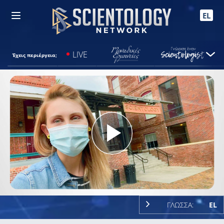
EL
LIVE
Έχεις περιέργεια;
Play
Video
ΓΛΩΣΣΑ:
EL