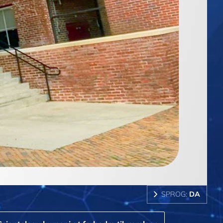
SPROG:
DA