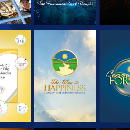
 SERIEN
SE
S