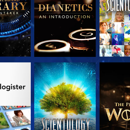
 SERIEN
SE
UDFORSK