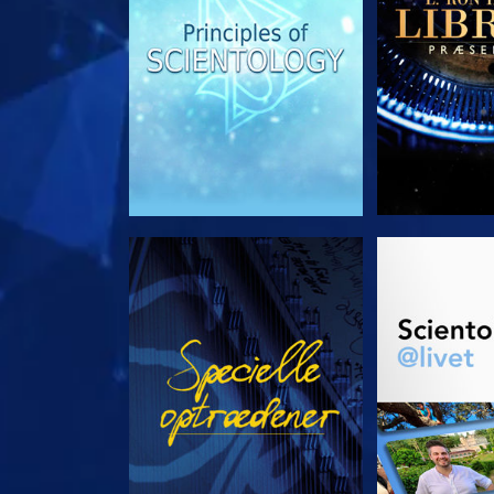
SE
UDFORSK