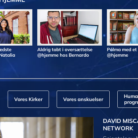
bedste
Aldrig tabt i oversættelse
Pálma med et
Natalia
@hjemme hos Bernardo
@hjemme
Huma
Vores Kirker
Vores anskuelser
prog
DAVID MISC
NETWORK