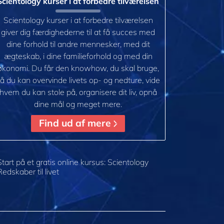
Scientology kurser i at forbedre tilværelsen
Scientology kurser i at forbedre tilværelsen
giver dig færdighederne til at få succes med
dine forhold til andre mennesker, med dit
ægteskab, i dine familieforhold og med din
økonomi. Du får den knowhow, du skal bruge,
å du kan overvinde livets op- og nedture, vide
hvem du kan stole på, organisere dit liv, opnå
dine mål og meget mere.
Find ud af mere
Start på et gratis online kursus: Scientology
Redskaber til livet