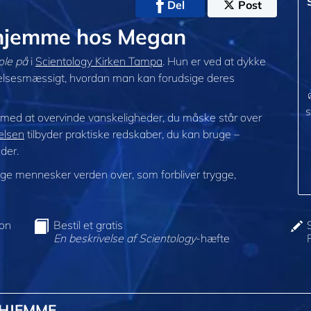
Del
Post
@hjemme hos Megan
ole på
i
Scientology Kirken Tampa
. Hun er ved at dykke
ølelsesmæssigt, hvordan man kan forudsige deres
s
g med at overvinde vanskeligheder, du måske står over
relsen
tilbyder praktiske redskaber, du kan bruge –
der.
e mennesker verden over, som forbliver trygge,
ion
Bestil et gratis
En beskrivelse af Scientology
-hæfte
@HJEMME