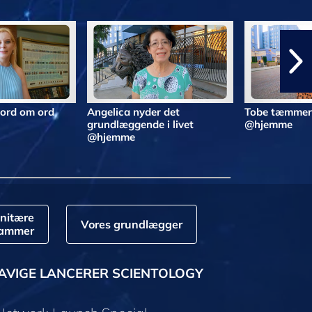
 ord om ord
Angelica nyder det
Tobe tæmmer 
grundlæggende i livet
@hjemme
@hjemme
nitære
Vores grundlægger
rammer
AVIGE LANCERER SCIENTOLOGY