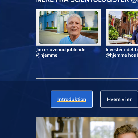
Jim er ovenud jublende
Investér i det 
@hjemme
@hjemme hos 
Introduktion
Hvem vi er