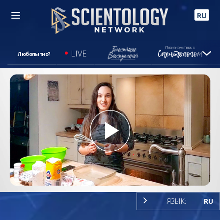
RU
LIVE
Любопытно?
Play
Video
ЯЗЫК:
RU