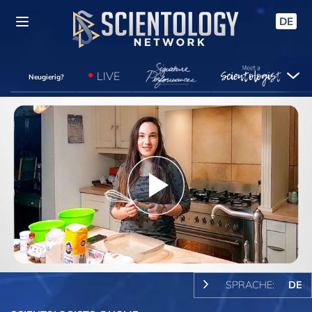
DE
LIVE
Neugierig?
Play
Video
SPRACHE:
DE