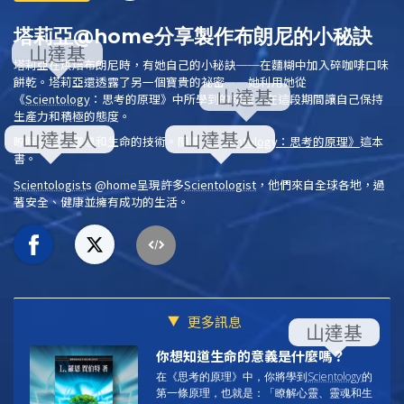
塔莉亞@home分享製作布朗尼的小秘訣
塔莉亞在烘焙布朗尼時，有她自己的小秘訣──在麵糊中加入碎咖啡口味
餅乾。塔莉亞還透露了另一個寶貴的祕密──她利用她從
《
Scientology
：思考的原理》
中所學到的知識，在這段期間讓自己保持
生產力和積極的態度。
瞭解心靈、靈魂和生命的技術。閱讀
《
Scientology
：思考的原理》
這本
書。
Scientologist
s @home
呈現許多
Scientologist
，他們來自全球各地，過
著安全、健康並擁有成功的生活。
更多訊息
你想知道生命的意義是什麼嗎？
在《思考的原理》中，你將學到
Scientology
的
第一條原理，
也就是：「瞭解心靈、靈魂和生