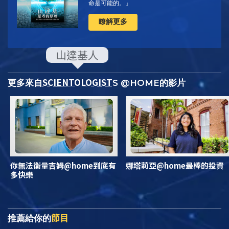
命是可能的。」
瞭解更多
SCIENTOLOGIST
更多來自
S @HOME的影片
你無法衡量吉姆@home到底有
娜塔莉亞@home最棒的投資
多快樂
節目
推薦給你的