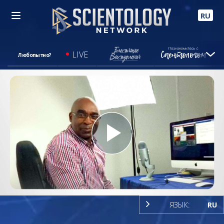
RU
LIVE
Любопытно?
Play
Video
ЯЗЫК:
RU