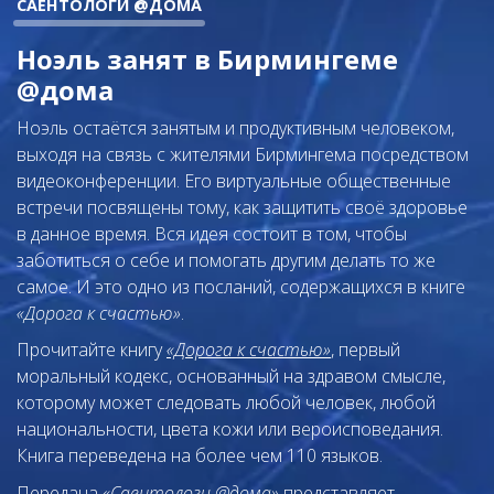
САЕНТОЛОГИ @ДОМА
Ноэль занят в Бирмингеме
@дома
Ноэль остаётся занятым и продуктивным человеком,
выходя на связь с жителями Бирмингема посредством
видеоконференции. Его виртуальные общественные
встречи посвящены тому, как защитить своё здоровье
в данное время. Вся идея состоит в том, чтобы
заботиться о себе и помогать другим делать то же
самое. И это одно из посланий, содержащихся в книге
«Дорога к счастью»
.
Прочитайте книгу
«Дорога к счастью»
, первый
моральный кодекс, основанный на здравом смысле,
которому может следовать любой человек, любой
национальности, цвета кожи или вероисповедания.
Книга переведена на более чем 110 языков.
Передача
«Саентологи @дома»
представляет