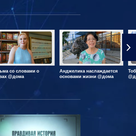
ьма со словами о
Анджелика наслаждается
Тоб
вах @дома
основами жизни @дома
@д