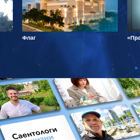
Флаг
«Пра