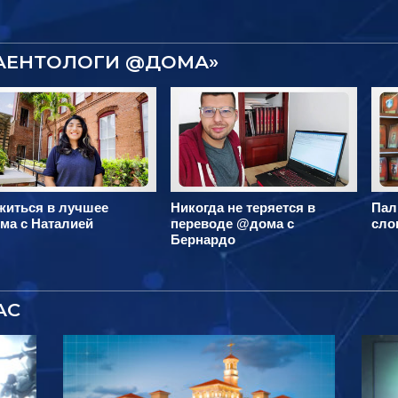
САЕНТОЛОГИ @ДОМА»
житься в лучшее
Никогда не теряется в
Пал
ма с Наталией
переводе @дома с
сло
Бернардо
АС