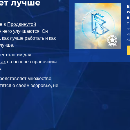
ёт лучше
Е
о
в
П
се в
Продвинутой
с
 у него улучшаются. Он
ж
 как лучше работать и как
ж
 лучше.
аентологии для
сах
на основе справочника
»
.
редставляет множество
тятся о своём здоровье, не