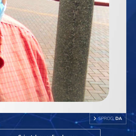
SPROG:
DA