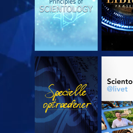
SE
UDFORSK