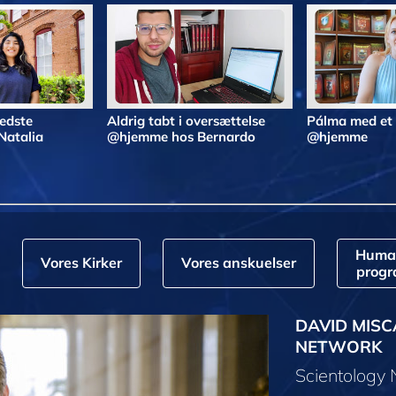
bedste
Aldrig tabt i oversættelse
Pálma med et
Natalia
@hjemme hos Bernardo
@hjemme
Huma
Vores Kirker
Vores anskuelser
prog
DAVID MISC
NETWORK
Scientology