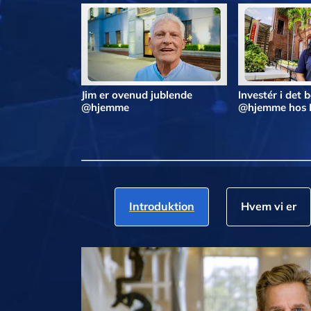
Jim er ovenud jublende
Investér i det 
@hjemme
@hjemme hos 
Introduktion
Hvem vi er