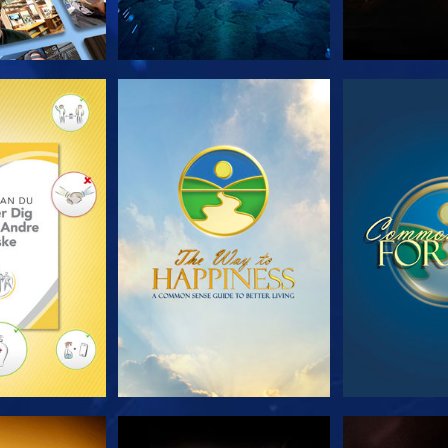
 SERIEN
SE
S