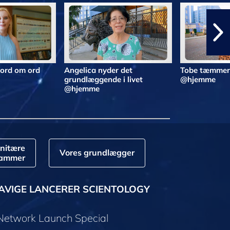
 ord om ord
Angelica nyder det
Tobe tæmmer 
grundlæggende i livet
@hjemme
@hjemme
nitære
Vores grundlægger
rammer
AVIGE LANCERER SCIENTOLOGY
 Network Launch Special