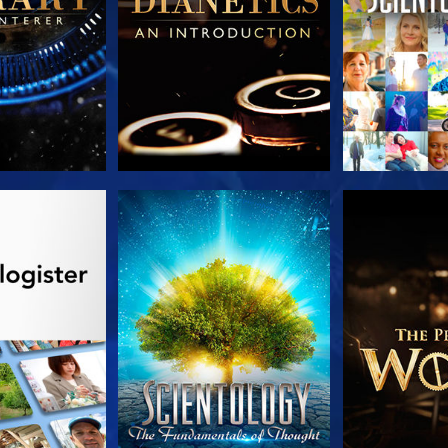
 SERIEN
SE
UDFORSK