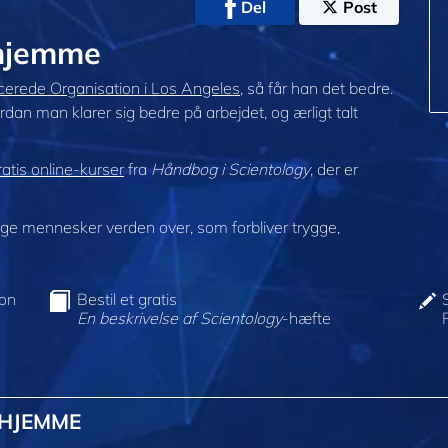
Del
Post
@hjemme
erede Organisation i Los Angeles
, så får han det bedre.
an man klarer sig bedre på arbejdet, og ærligt talt
atis online-kurser
fra
Håndbog i Scientology
, der er
e mennesker verden over, som forbliver trygge,
ion
Bestil et gratis
En beskrivelse af Scientology
-hæfte
@HJEMME