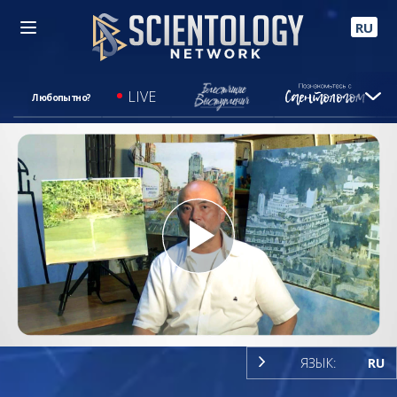
RU
LIVE
Любопытно?
Play
Video
ЯЗЫК:
RU